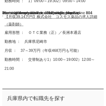
勤務時間 ： 1）09:00～19:302）09:00～14:00
Warning
/home/acdmy/yaku-rec.com/public_html/wp-content/themes/chill_tcd016/single.php
: A non-numeric value encountered in
on line
804
【月収39.14万円】株式会社 コスモス薬品の求人詳細
（薬剤師）
雇用形態 ： ＯＴＣ業務（正）／長洲本通店
勤務地 ： 兵庫県尼崎市
月収 ： 37～39万円（年収468万円も可能）
勤務時間 ： 交替制あり1）10:00～19:002）12:00～
21:00
兵庫県内で転職先を探す