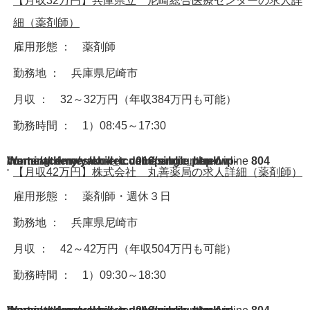
【月収32万円】兵庫県立 尼崎総合医療センターの求人詳
細（薬剤師）
雇用形態 ： 薬剤師
勤務地 ： 兵庫県尼崎市
月収 ： 32～32万円（年収384万円も可能）
勤務時間 ： 1）08:45～17:30
Warning
/home/acdmy/yaku-rec.com/public_html/wp-content/themes/chill_tcd016/single.php
: A non-numeric value encountered in
on line
804
【月収42万円】株式会社 丸善薬局の求人詳細（薬剤師）
雇用形態 ： 薬剤師・週休３日
勤務地 ： 兵庫県尼崎市
月収 ： 42～42万円（年収504万円も可能）
勤務時間 ： 1）09:30～18:30