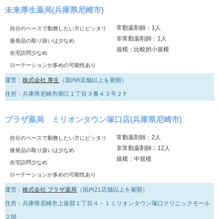
未来厚生薬局(兵庫県尼崎市)
常勤薬剤師：1人
自分のペースで勤務したい方にピッタリ
非常勤薬剤師：1人
後発品の取り扱いは少なめ
規模：比較的小規模
在宅訪問少なめ
ローテーションが多めの可能性あり
運営：
株式会社 厚生
（国内6店舗以上を展開）
住所：兵庫県尼崎市潮江１丁目３番４３号２Ｆ
プラザ薬局 ミリオンタウン塚口店(兵庫県尼崎市)
常勤薬剤師：2人
自分のペースで勤務したい方にピッタリ
非常勤薬剤師：12人
後発品の取り扱いは少なめ
規模：中規模
在宅訪問少なめ
ローテーションが多めの可能性あり
運営：
株式会社 プラザ薬局
（国内21店舗以上を展開）
住所：兵庫県尼崎市上坂部１丁目４－１ミリオンタウン塚口クリニックモール
２階