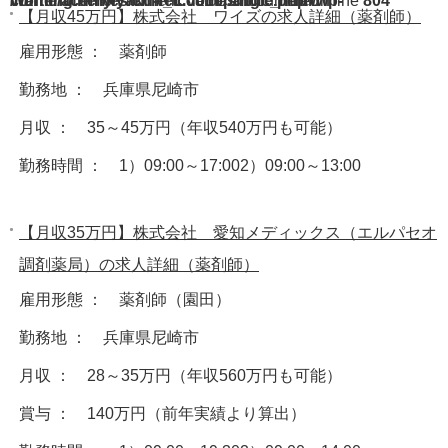
Warning
/home/acdmy/yaku-rec.com/public_html/wp-content/themes/chill_tcd016/single.php
: A non-numeric value encountered in
on line
804
【月収45万円】株式会社 ワイズの求人詳細（薬剤師）
雇用形態 ： 薬剤師
勤務地 ： 兵庫県尼崎市
月収 ： 35～45万円（年収540万円も可能）
勤務時間 ： 1）09:00～17:002）09:00～13:00
【月収35万円】株式会社 愛知メディックス（エルパセオ
調剤薬局）の求人詳細（薬剤師）
雇用形態 ： 薬剤師（園田）
勤務地 ： 兵庫県尼崎市
月収 ： 28～35万円（年収560万円も可能）
賞与 ： 140万円（前年実績より算出）