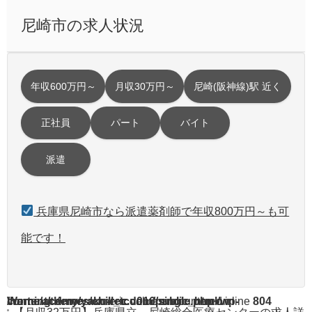
尼崎市の求人状況
年収600万円～
月収30万円～
尼崎(阪神線)駅 近く
正社員
パート
バイト
派遣
兵庫県尼崎市なら派遣薬剤師で年収800万円～も可
能です！
Warning
/home/acdmy/yaku-rec.com/public_html/wp-content/themes/chill_tcd016/single.php
: A non-numeric value encountered in
on line
804