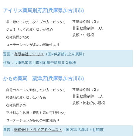
アイリス薬局別府店(兵庫県加古川市)
常勤薬剤師：3人
常に動いていたいタイプの方にピッタリ
非常勤薬剤師：3人
ジェネリックの取り扱いが多め
規模：中規模
在宅訪問少なめ
ローテーションが多めの可能性あり
運営：
有限会社 アイリス
（国内4店舗以上を展開）
住所：兵庫県加古川市別府町中島町５２番地
かもめ薬局 粟津店(兵庫県加古川市)
常勤薬剤師：2人
自分のペースで勤務したい方にピッタリ
非常勤薬剤師：1人
後発品の取り扱いは少なめ
規模：比較的小規模
在宅訪問多め
正社員なら休日・夜間対応の可能性あり
ローテーションが多めの可能性あり
運営：
株式会社 トライアドウエスト
（国内15店舗以上を展開）