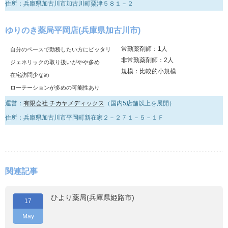
住所：兵庫県加古川市加古川町粟津５８１－２
ゆりのき薬局平岡店(兵庫県加古川市)
常勤薬剤師：1人
自分のペースで勤務したい方にピッタリ
非常勤薬剤師：2人
ジェネリックの取り扱いがやや多め
規模：比較的小規模
在宅訪問少なめ
ローテーションが多めの可能性あり
運営：
有限会社 チカヤメディックス
（国内5店舗以上を展開）
住所：兵庫県加古川市平岡町新在家２－２７１－５－１Ｆ
関連記事
ひより薬局(兵庫県姫路市)
17
May