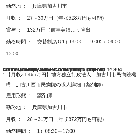
勤務地 ： 兵庫県加古川市
月収 ： 27～33万円（年収528万円も可能）
賞与 ： 132万円（前年実績より算出）
勤務時間 ： 交替制あり1）09:00～19:002）09:00～
13:00
Warning
/home/acdmy/yaku-rec.com/public_html/wp-content/themes/chill_tcd016/single.php
: A non-numeric value encountered in
on line
804
【月収31.465万円】地方独立行政法人 加古川市民病院機
構 加古川西市民病院の求人詳細（薬剤師）
雇用形態 ： 薬剤師
勤務地 ： 兵庫県加古川市
月収 ： 28～31万円（年収372万円も可能）
勤務時間 ： 1）08:30～17:00