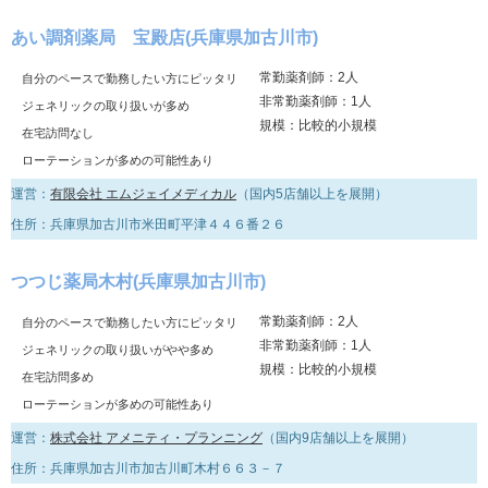
あい調剤薬局 宝殿店(兵庫県加古川市)
常勤薬剤師：2人
自分のペースで勤務したい方にピッタリ
非常勤薬剤師：1人
ジェネリックの取り扱いが多め
規模：比較的小規模
在宅訪問なし
ローテーションが多めの可能性あり
運営：
有限会社 エムジェイメディカル
（国内5店舗以上を展開）
住所：兵庫県加古川市米田町平津４４６番２６
つつじ薬局木村(兵庫県加古川市)
常勤薬剤師：2人
自分のペースで勤務したい方にピッタリ
非常勤薬剤師：1人
ジェネリックの取り扱いがやや多め
規模：比較的小規模
在宅訪問多め
ローテーションが多めの可能性あり
運営：
株式会社 アメニティ・プランニング
（国内9店舗以上を展開）
住所：兵庫県加古川市加古川町木村６６３－７