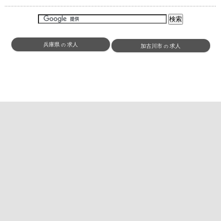
兵庫県
求人
の
加古川市
求人
の