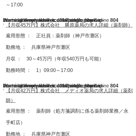
～17:00
Warning
/home/acdmy/yaku-rec.com/public_html/wp-content/themes/chill_tcd016/single.php
: A non-numeric value encountered in
on line
804
【月収45万円】株式会社 勝原薬局の求人詳細（薬剤師）
雇用形態 ： 正社員：薬剤師（神戸市灘区）
勤務地 ： 兵庫県神戸市灘区
月収 ： 30～45万円（年収540万円も可能）
勤務時間 ： 1）09:00～17:00
Warning
/home/acdmy/yaku-rec.com/public_html/wp-content/themes/chill_tcd016/single.php
: A non-numeric value encountered in
on line
804
【月収42万円】株式会社 メディオ薬局の求人詳細（薬剤
師）
雇用形態 ： 薬剤師（処方箋調剤に係る薬剤師業務／永
手町店）
勤務地 ： 兵庫県神戸市灘区