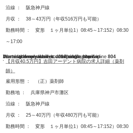
沿線 ： 阪急神戸線
月収 ： 38～43万円（年収516万円も可能）
勤務時間 ： 変形 １ヶ月単位1）08:45～17:152）08:30
～17:00
Warning
/home/acdmy/yaku-rec.com/public_html/wp-content/themes/chill_tcd016/single.php
: A non-numeric value encountered in
on line
804
【月収40.5万円】吉田アーデント病院の求人詳細（薬剤
師）
雇用形態 ： （正）薬剤師
勤務地 ： 兵庫県神戸市灘区
沿線 ： 阪急神戸線
月収 ： 25～40万円（年収480万円も可能）
勤務時間 ： 変形 １ヶ月単位1）08:45～17:152）08:30