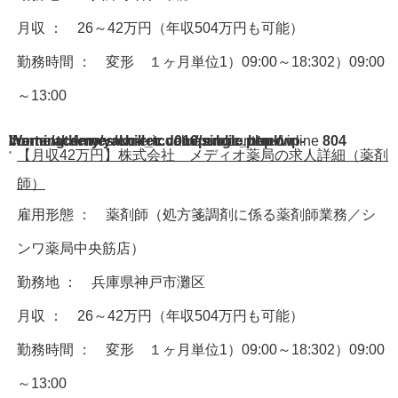
月収 ： 26～42万円（年収504万円も可能）
勤務時間 ： 変形 １ヶ月単位1）09:00～18:302）09:00
～13:00
Warning
/home/acdmy/yaku-rec.com/public_html/wp-content/themes/chill_tcd016/single.php
: A non-numeric value encountered in
on line
804
【月収42万円】株式会社 メディオ薬局の求人詳細（薬剤
師）
雇用形態 ： 薬剤師（処方箋調剤に係る薬剤師業務／シ
ンワ薬局中央筋店）
勤務地 ： 兵庫県神戸市灘区
月収 ： 26～42万円（年収504万円も可能）
勤務時間 ： 変形 １ヶ月単位1）09:00～18:302）09:00
～13:00