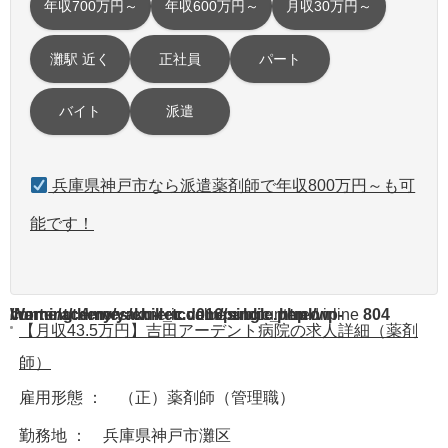
年収700万円～
年収600万円～
月収30万円～
灘駅 近く
正社員
パート
バイト
派遣
兵庫県神戸市なら派遣薬剤師で年収800万円～も可
能です！
Warning
/home/acdmy/yaku-rec.com/public_html/wp-content/themes/chill_tcd016/single.php
: A non-numeric value encountered in
on line
804
【月収43.5万円】吉田アーデント病院の求人詳細（薬剤
師）
雇用形態 ： （正）薬剤師（管理職）
勤務地 ： 兵庫県神戸市灘区