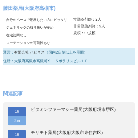
藤田薬局(大阪府高槻市)
常勤薬剤師：2人
自分のペースで勤務したい方にピッタリ
非常勤薬剤師：9人
ジェネリックの取り扱いが多め
規模：中規模
在宅訪問なし
ローテーションの可能性あり
運営：
有限会社 ハピネス
（国内2店舗以上を展開）
住所：大阪府高槻市高槻町９－５ポラリスビル１Ｆ
関連記事
ビタミンファーマシー薬局(大阪府堺市堺区)
16
Jun
モリモト薬局(大阪府大阪市東住吉区)
16