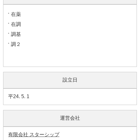
在薬
在調
調基
調２
設立日
平24. 5. 1
運営会社
有限会社 スターシップ