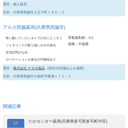
運営：個人経営
住所：兵庫県西脇市上王子町１８６－２
アルカ西脇薬局(兵庫県西脇市)
常勤薬剤師：4人
常に動いていたいタイプの方にピッタリ
規模：中規模
ジェネリックの取り扱いがやや多め
在宅訪問少なめ
ローテーションが多めの可能性あり
運営：
株式会社 ナガタ薬品
（国内19店舗以上を展開）
住所：兵庫県西脇市小坂町字横溝１７２－１
関連記事
たかセンター薬局(兵庫県多可郡多可町中区)
17