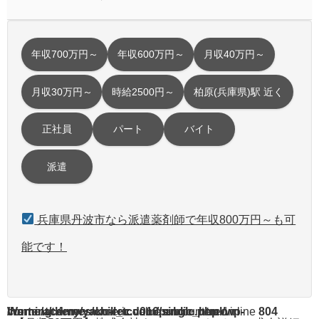
年収700万円～
年収600万円～
月収40万円～
月収30万円～
時給2500円～
柏原(兵庫県)駅 近く
正社員
パート
バイト
派遣
兵庫県丹波市なら派遣薬剤師で年収800万円～も可
能です！
Warning
/home/acdmy/yaku-rec.com/public_html/wp-content/themes/chill_tcd016/single.php
: A non-numeric value encountered in
on line
804