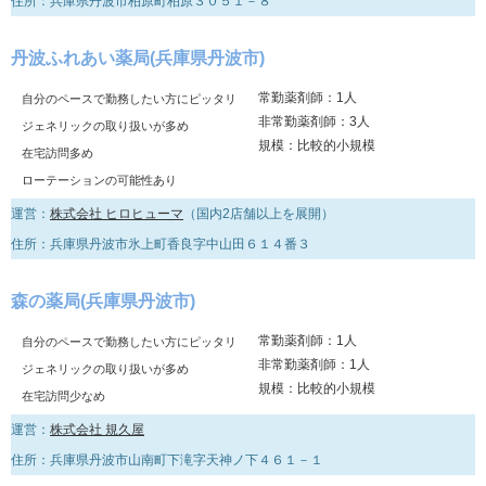
住所：兵庫県丹波市柏原町柏原３０５１－８
丹波ふれあい薬局(兵庫県丹波市)
常勤薬剤師：1人
自分のペースで勤務したい方にピッタリ
非常勤薬剤師：3人
ジェネリックの取り扱いが多め
規模：比較的小規模
在宅訪問多め
ローテーションの可能性あり
運営：
株式会社 ヒロヒューマ
（国内2店舗以上を展開）
住所：兵庫県丹波市氷上町香良字中山田６１４番３
森の薬局(兵庫県丹波市)
常勤薬剤師：1人
自分のペースで勤務したい方にピッタリ
非常勤薬剤師：1人
ジェネリックの取り扱いが多め
規模：比較的小規模
在宅訪問少なめ
運営：
株式会社 規久屋
住所：兵庫県丹波市山南町下滝字天神ノ下４６１－１