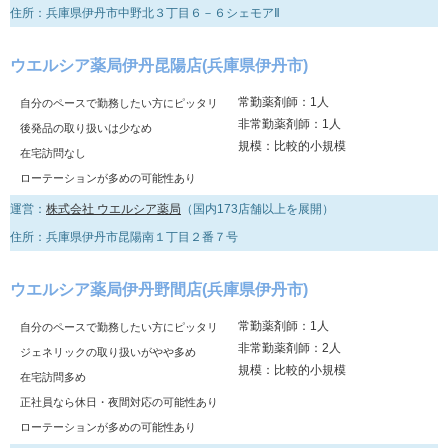
住所：兵庫県伊丹市中野北３丁目６－６シェモアⅡ
ウエルシア薬局伊丹昆陽店(兵庫県伊丹市)
常勤薬剤師：1人
自分のペースで勤務したい方にピッタリ
非常勤薬剤師：1人
後発品の取り扱いは少なめ
規模：比較的小規模
在宅訪問なし
ローテーションが多めの可能性あり
運営：
株式会社 ウエルシア薬局
（国内173店舗以上を展開）
住所：兵庫県伊丹市昆陽南１丁目２番７号
ウエルシア薬局伊丹野間店(兵庫県伊丹市)
常勤薬剤師：1人
自分のペースで勤務したい方にピッタリ
非常勤薬剤師：2人
ジェネリックの取り扱いがやや多め
規模：比較的小規模
在宅訪問多め
正社員なら休日・夜間対応の可能性あり
ローテーションが多めの可能性あり