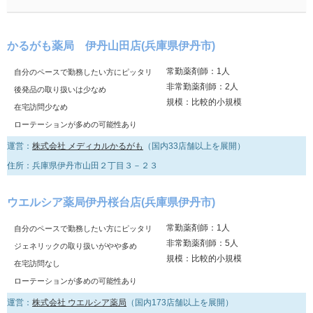
かるがも薬局 伊丹山田店(兵庫県伊丹市)
常勤薬剤師：1人
自分のペースで勤務したい方にピッタリ
非常勤薬剤師：2人
後発品の取り扱いは少なめ
規模：比較的小規模
在宅訪問少なめ
ローテーションが多めの可能性あり
運営：
株式会社 メディカルかるがも
（国内33店舗以上を展開）
住所：兵庫県伊丹市山田２丁目３－２３
ウエルシア薬局伊丹桜台店(兵庫県伊丹市)
常勤薬剤師：1人
自分のペースで勤務したい方にピッタリ
非常勤薬剤師：5人
ジェネリックの取り扱いがやや多め
規模：比較的小規模
在宅訪問なし
ローテーションが多めの可能性あり
運営：
株式会社 ウエルシア薬局
（国内173店舗以上を展開）