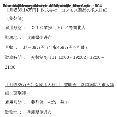
Warning
/home/acdmy/yaku-rec.com/public_html/wp-content/themes/chill_tcd016/single.php
: A non-numeric value encountered in
on line
804
【月収39.14万円】株式会社 コスモス薬品の求人詳細
（薬剤師）
雇用形態 ： ＯＴＣ業務（正）／野間北店
勤務地 ： 兵庫県伊丹市
月収 ： 37～39万円（年収468万円も可能）
勤務時間 ： 交替制あり1）10:00～19:002）12:00～
21:00
【月収35万円】医療法人社団 豊明会 常岡病院の求人詳
細（薬剤師）
雇用形態 ： 薬剤師 ≪急 募≫
勤務地 ： 兵庫県伊丹市