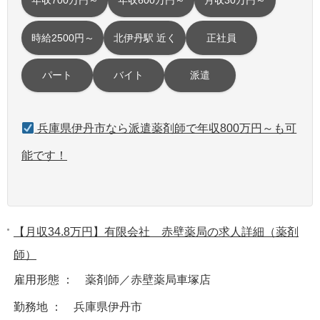
年収700万円～
年収600万円～
月収30万円～
時給2500円～
北伊丹駅 近く
正社員
パート
バイト
派遣
兵庫県伊丹市なら派遣薬剤師で年収800万円～も可
能です！
【月収34.8万円】有限会社 赤壁薬局の求人詳細（薬剤
師）
雇用形態 ： 薬剤師／赤壁薬局車塚店
勤務地 ： 兵庫県伊丹市