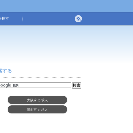
を探す
索する
大阪府
求人
の
箕面市
求人
の