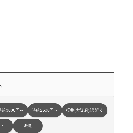
人
時給3000円～
時給2500円～
桜井(大阪府)駅 近く
イト
派遣