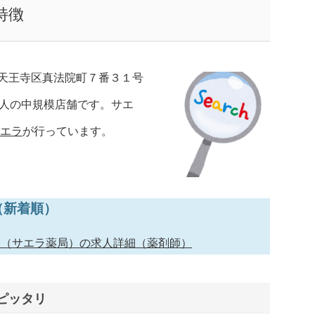
特徴
天王寺区真法院町７番３１号
4人の中規模店舗です。サエ
サエラ
が行っています。
（新着順）
ス（サエラ薬局）の求人詳細（薬剤師）
ピッタリ