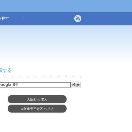
を探す
索する
大阪府
求人
の
大阪市天王寺区
求人
の