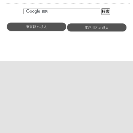
東京都
求人
の
江戸川区
求人
の