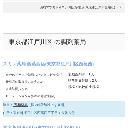
薬局マツモトキヨシ 瑞江駅前店(東京都江戸川区瑞江)
東京都江戸川区 の調剤薬局
スミレ薬局 西葛西店(東京都江戸川区西葛西)
常勤薬剤師：1人
自分のペースで勤務したい方にピッタリ
非常勤薬剤師：2人
後発品の取り扱いは少なめ
規模：比較的小規模
在宅訪問少なめ
ローテーションが多めの可能性あり
運営：
五和薬品
（国内4店舗以上を展開）
住所：東京都江戸川区西葛西三丁目１５番５号
本木薬局 船堀店(東京都江戸川区船堀)