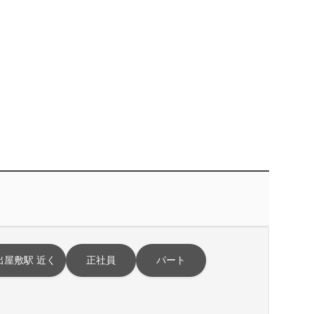
出屋敷駅 近く
正社員
パート