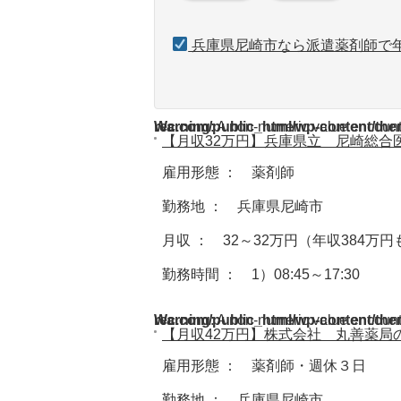
兵庫県尼崎市なら派遣薬剤師で年
Warning
/home/acdmy/yaku-rec.com/public_html/wp-cont
: A non-numeric value encoun
【月収32万円】兵庫県立 尼崎総合
雇用形態 ： 薬剤師
勤務地 ： 兵庫県尼崎市
月収 ： 32～32万円（年収384万
勤務時間 ： 1）08:45～17:30
Warning
/home/acdmy/yaku-rec.com/public_html/wp-cont
: A non-numeric value encoun
【月収42万円】株式会社 丸善薬局
雇用形態 ： 薬剤師・週休３日
勤務地 ： 兵庫県尼崎市