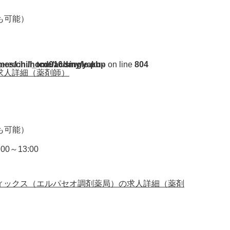
円も可能）
ent/themes/chill_tcd016/single.php
tered in
on line
804
求人詳細（薬剤師）
円も可能）
00～13:00
ィックス（エルパセオ調剤薬局）の求人詳細（薬剤