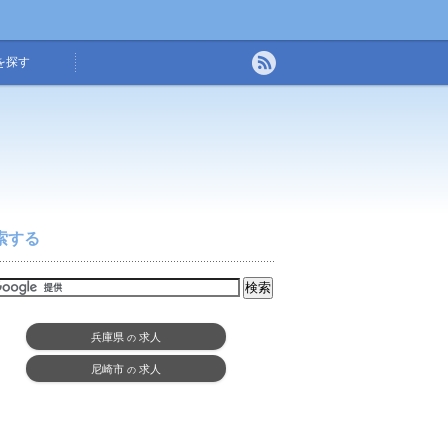
を探す
索する
兵庫県
求人
の
尼崎市
求人
の