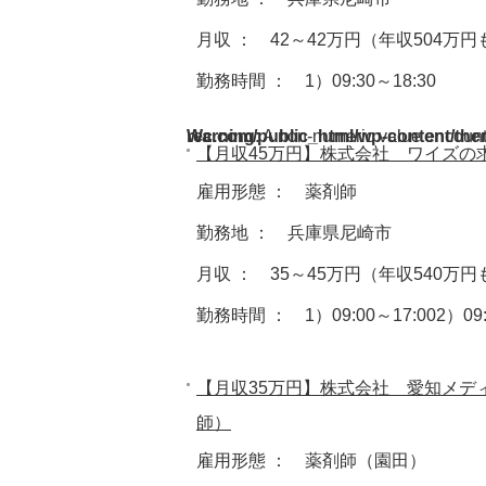
月収 ： 42～42万円（年収504万
勤務時間 ： 1）09:30～18:30
Warning
/home/acdmy/yaku-rec.com/public_html/wp-cont
: A non-numeric value encoun
【月収45万円】株式会社 ワイズの
雇用形態 ： 薬剤師
勤務地 ： 兵庫県尼崎市
月収 ： 35～45万円（年収540万
勤務時間 ： 1）09:00～17:002）09:
【月収35万円】株式会社 愛知メデ
師）
雇用形態 ： 薬剤師（園田）