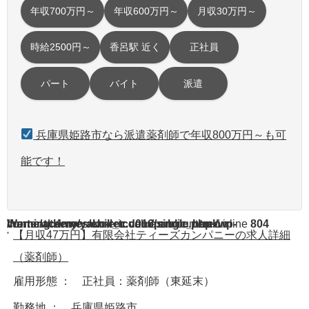
年収700万円～
年収600万円～
月収30万円～
時給2500円～
香呂駅 近く
正社員
パート
バイト
派遣
兵庫県姫路市なら派遣薬剤師で年収800万円～も可
能です！
Warning
/home/acdmy/yaku-rec.com/public_html/wp-content/themes/chill_tcd016/single.php
: A non-numeric value encountered in
on line
804
【月収47万円】有限会社ティーズカンパニーの求人詳細
（薬剤師）
雇用形態 ： 正社員：薬剤師（東延末）
勤務地 ： 兵庫県姫路市