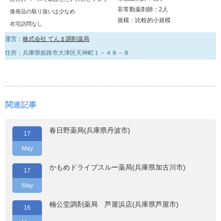
非常勤薬剤師：2人
後発品の取り扱いは少なめ
規模：比較的小規模
在宅訪問なし
運営：
株式会社 てんま調剤薬局
住所：兵庫県姫路市大津区天神町１－４８－８
関連記事
春日野薬局(兵庫県丹波市)
17
May
かもめドライブスルー薬局(兵庫県加古川市)
17
May
楠公堂調剤薬局 芦屋浜店(兵庫県芦屋市)
16