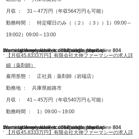
月収 ： 31～47万円（年収564万円も可能）
勤務時間 ： 特定曜日のみ（（２）（３））1）09:00～
19:002）09:00～13:00
Warning
/home/acdmy/yaku-rec.com/public_html/wp-content/themes/chill_tcd016/single.php
: A non-numeric value encountered in
on line
804
【月収45.8333万円】有限会社大伸ファーマシーの求人詳
細（薬剤師）
雇用形態 ： 正社員：薬剤師（岩端店）
勤務地 ： 兵庫県姫路市
月収 ： 41～45万円（年収540万円も可能）
勤務時間 ： 1）09:00～19:00
Warning
/home/acdmy/yaku-rec.com/public_html/wp-content/themes/chill_tcd016/single.php
: A non-numeric value encountered in
on line
804
【月収45.8333万円】有限会社大伸ファーマシーの求人詳