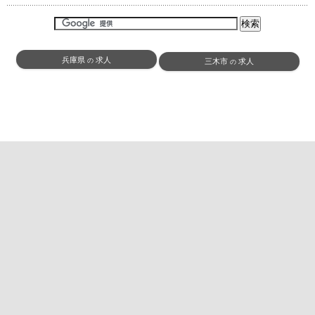
兵庫県
求人
の
三木市
求人
の