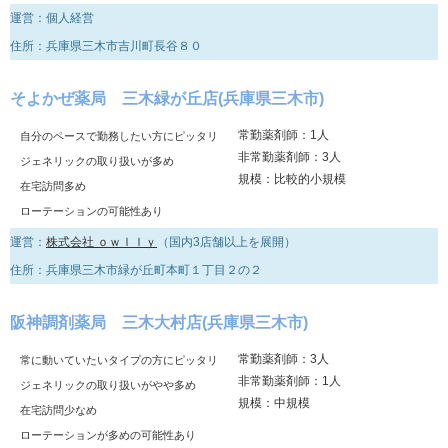
運営：個人経営
住所：兵庫県三木市吉川町長谷８０
そよかぜ薬局 三木緑が丘店(兵庫県三木市)
常勤薬剤師：1人
自分のペースで勤務したい方にピッタリ
非常勤薬剤師：3人
ジェネリックの取り扱いが多め
規模：比較的小規模
在宅訪問多め
ローテーションの可能性あり
運営：
株式会社 ｏｗｌｌｙ
（国内3店舗以上を展開）
住所：兵庫県三木市緑が丘町本町１丁目２の２
阪神調剤薬局 三木大村店(兵庫県三木市)
常勤薬剤師：3人
常に動いていたいタイプの方にピッタリ
非常勤薬剤師：1人
ジェネリックの取り扱いがやや多め
規模：中規模
在宅訪問少なめ
ローテーションが多めの可能性あり