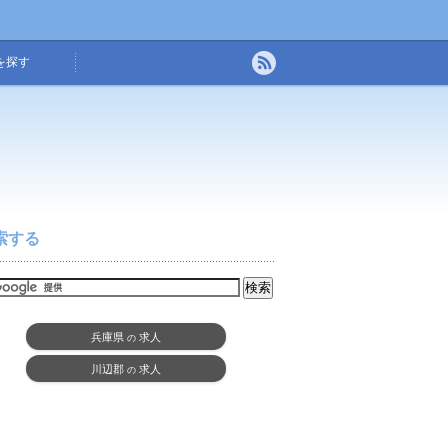
を探す
索する
兵庫県
求人
の
川辺郡
求人
の