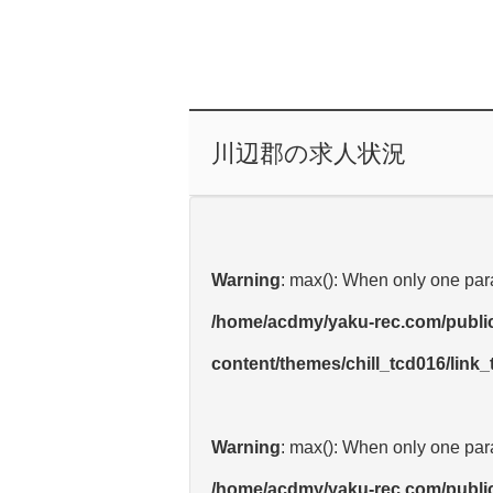
川辺郡の求人状況
Warning
: max(): When only one para
/home/acdmy/yaku-rec.com/publi
content/themes/chill_tcd016/link
Warning
: max(): When only one para
/home/acdmy/yaku-rec.com/publi