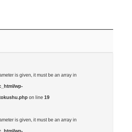
meter is given, it must be an array in
c_html/wp-
_tokushu.php
on line
19
meter is given, it must be an array in
c_html/wp-