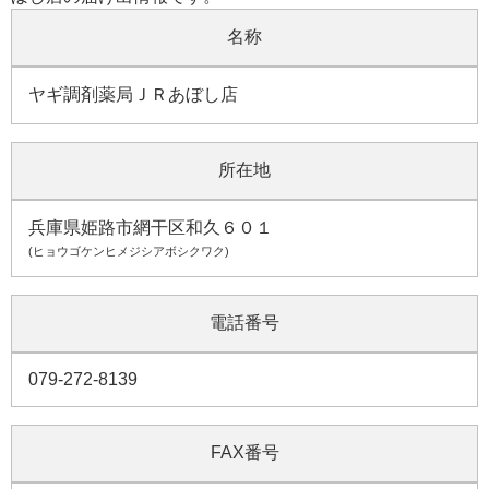
名称
ヤギ調剤薬局ＪＲあぼし店
所在地
兵庫県姫路市網干区和久６０１
(ヒョウゴケンヒメジシアボシクワク)
電話番号
079-272-8139
FAX番号