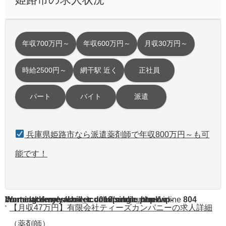
年収700万円～
年収600万円～
月収30万円～
時給2500円～
網干駅 近く
正社員
パート
バイト
派遣
兵庫県姫路市なら派遣薬剤師で年収800万円～も可
能です！
Warning
/home/acdmy/yaku-rec.com/public_html/wp-content/themes/chill_tcd016/single.php
: A non-numeric value encountered in
on line
804
【月収47万円】有限会社ティーズカンパニーの求人詳細
（薬剤師）