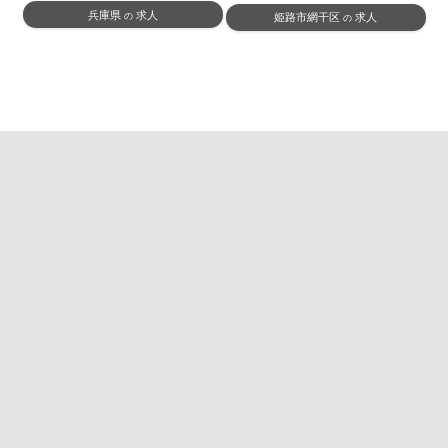
兵庫県
求人
の
姫路市網干区
求人
の