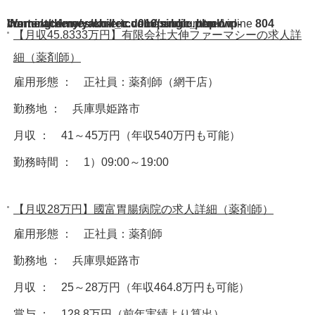
Warning
/home/acdmy/yaku-rec.com/public_html/wp-content/themes/chill_tcd016/single.php
: A non-numeric value encountered in
on line
804
【月収45.8333万円】有限会社大伸ファーマシーの求人詳
細（薬剤師）
雇用形態 ： 正社員：薬剤師（網干店）
勤務地 ： 兵庫県姫路市
月収 ： 41～45万円（年収540万円も可能）
勤務時間 ： 1）09:00～19:00
【月収28万円】國富胃腸病院の求人詳細（薬剤師）
雇用形態 ： 正社員：薬剤師
勤務地 ： 兵庫県姫路市
月収 ： 25～28万円（年収464.8万円も可能）
賞与 ： 128.8万円（前年実績より算出）