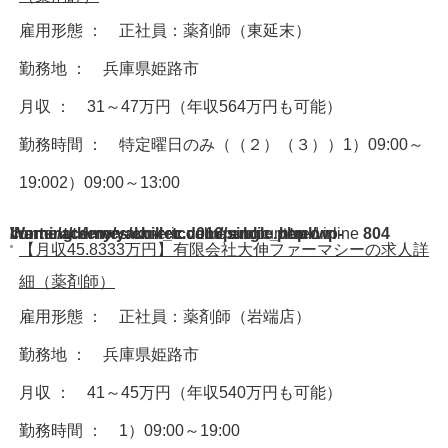
雇用形態 ： 正社員：薬剤師（東延末）
勤務地 ： 兵庫県姫路市
月収 ： 31～47万円（年収564万円も可能）
勤務時間 ： 特定曜日のみ（（２）（３））1）09:00～
19:002）09:00～13:00
Warning
/home/acdmy/yaku-rec.com/public_html/wp-content/themes/chill_tcd016/single.php
: A non-numeric value encountered in
on line
804
【月収45.8333万円】有限会社大伸ファーマシーの求人詳
細（薬剤師）
雇用形態 ： 正社員：薬剤師（岩端店）
勤務地 ： 兵庫県姫路市
月収 ： 41～45万円（年収540万円も可能）
勤務時間 ： 1）09:00～19:00