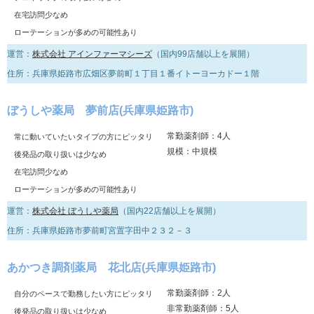
在宅訪問少なめ
ローテーションが多めの可能性あり
運営：
株式会社 アインファーマシーズ
（国内99店舗以上を展開）
住所：兵庫県姫路市広畑区夢前町１丁目１番イトーヨーカドー１階
ぼうしや薬局 夢前店(兵庫県姫路市)
常勤薬剤師：4人
常に動いていたいタイプの方にピッタリ
規模：中規模
後発品の取り扱いは少なめ
在宅訪問少なめ
ローテーションが多めの可能性あり
運営：
株式会社 ぼうしや薬局
（国内22店舗以上を展開）
住所：兵庫県姫路市夢前町宮置字田中２３２－３
あかつき調剤薬局 花北店(兵庫県姫路市)
常勤薬剤師：2人
自分のペースで勤務したい方にピッタリ
非常勤薬剤師：5人
後発品の取り扱いは少なめ