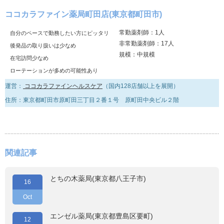
ココカラファイン薬局町田店(東京都町田市)
常勤薬剤師：1人
自分のペースで勤務したい方にピッタリ
非常勤薬剤師：17人
後発品の取り扱いは少なめ
規模：中規模
在宅訪問少なめ
ローテーションが多めの可能性あり
運営：
ココカラファインヘルスケア
（国内128店舗以上を展開）
住所：東京都町田市原町田三丁目２番１号 原町田中央ビル２階
関連記事
とちの木薬局(東京都八王子市)
16
Oct
エンゼル薬局(東京都豊島区要町)
12