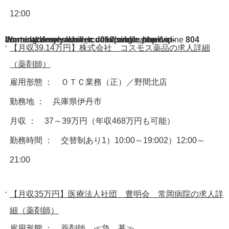
12:00
Warning
/home/acdmy/yaku-rec.com/public_html/wp-content/themes/chill_tcd016/single.php
: A non-numeric value encountered in
on line
804
【月収39.14万円】株式会社 コスモス薬品の求人詳細
（薬剤師）
雇用形態 ： ＯＴＣ業務（正）／野間北店
勤務地 ： 兵庫県伊丹市
月収 ： 37～39万円（年収468万円も可能）
勤務時間 ： 交替制あり1）10:00～19:002）12:00～
21:00
【月収35万円】医療法人社団 豊明会 常岡病院の求人詳
細（薬剤師）
雇用形態 ： 薬剤師 ≪急 募≫