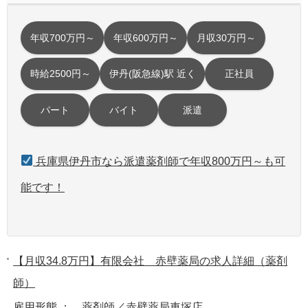
年収700万円～
年収600万円～
月収30万円～
時給2500円～
伊丹(阪急線)駅 近く
正社員
パート
バイト
派遣
兵庫県伊丹市なら派遣薬剤師で年収800万円～も可
能です！
【月収34.8万円】有限会社 赤壁薬局の求人詳細（薬剤
師）
雇用形態 ： 薬剤師／赤壁薬局車塚店