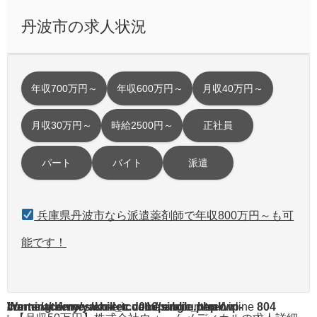
丹波市の求人状況
年収700万円～
年収600万円～
月収40万円～
月収30万円～
時給2500円～
正社員
パート
バイト
派遣
兵庫県丹波市なら派遣薬剤師で年収800万円～も可
能です！
Warning
/home/acdmy/yaku-rec.com/public_html/wp-content/themes/chill_tcd016/single.php
: A non-numeric value encountered in
on line
804