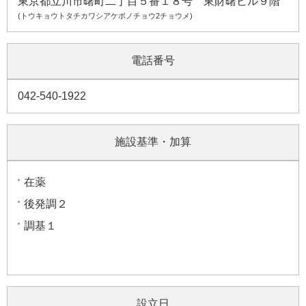
東京都立川市曙町二丁目５番１８号 東財曙ビル９階
(トウキョウトタチカワシアケボノチョウ2チョウメ)
電話番号
042-540-1922
施設基準・加算
在薬
後発調２
調基１
設立日