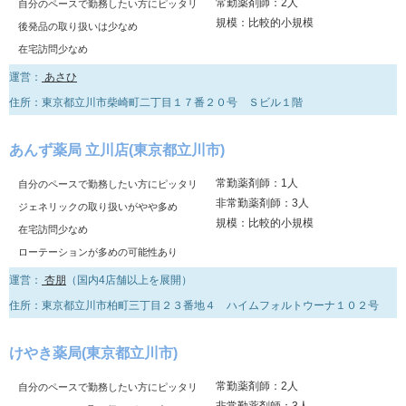
常勤薬剤師：2人
自分のペースで勤務したい方にピッタリ
規模：比較的小規模
後発品の取り扱いは少なめ
在宅訪問少なめ
運営：
あさひ
住所：東京都立川市柴崎町二丁目１７番２０号 Ｓビル１階
あんず薬局 立川店(東京都立川市)
常勤薬剤師：1人
自分のペースで勤務したい方にピッタリ
非常勤薬剤師：3人
ジェネリックの取り扱いがやや多め
規模：比較的小規模
在宅訪問少なめ
ローテーションが多めの可能性あり
運営：
杏朋
（国内4店舗以上を展開）
住所：東京都立川市柏町三丁目２３番地４ ハイムフォルトウーナ１０２号
けやき薬局(東京都立川市)
常勤薬剤師：2人
自分のペースで勤務したい方にピッタリ
非常勤薬剤師：3人