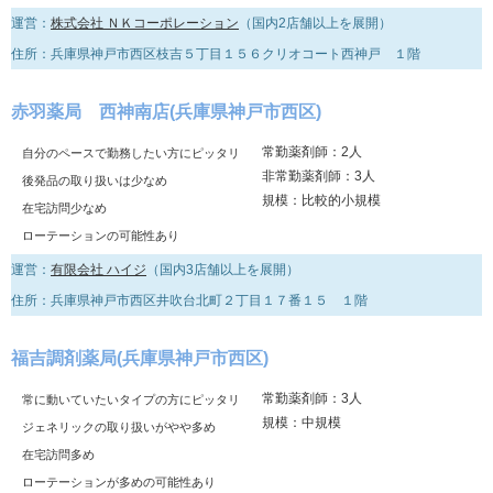
運営：
株式会社 ＮＫコーポレーション
（国内2店舗以上を展開）
住所：兵庫県神戸市西区枝吉５丁目１５６クリオコート西神戸 １階
赤羽薬局 西神南店(兵庫県神戸市西区)
常勤薬剤師：2人
自分のペースで勤務したい方にピッタリ
非常勤薬剤師：3人
後発品の取り扱いは少なめ
規模：比較的小規模
在宅訪問少なめ
ローテーションの可能性あり
運営：
有限会社 ハイジ
（国内3店舗以上を展開）
住所：兵庫県神戸市西区井吹台北町２丁目１７番１５ １階
福吉調剤薬局(兵庫県神戸市西区)
常勤薬剤師：3人
常に動いていたいタイプの方にピッタリ
規模：中規模
ジェネリックの取り扱いがやや多め
在宅訪問多め
ローテーションが多めの可能性あり