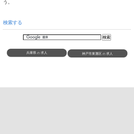
う。
検索する
兵庫県
求人
の
神戸市東灘区
求人
の