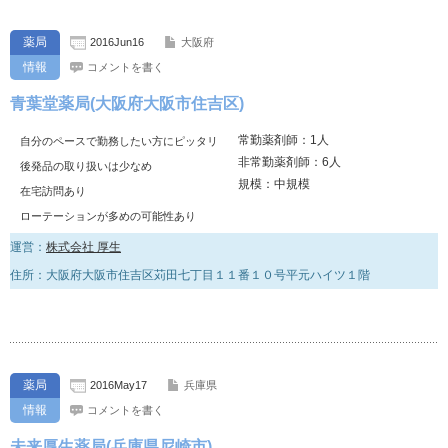
薬局
2016Jun16
大阪府
情報
コメントを書く
青葉堂薬局(大阪府大阪市住吉区)
常勤薬剤師：1人
自分のペースで勤務したい方にピッタリ
非常勤薬剤師：6人
後発品の取り扱いは少なめ
規模：中規模
在宅訪問あり
ローテーションが多めの可能性あり
運営：
株式会社 厚生
住所：大阪府大阪市住吉区苅田七丁目１１番１０号平元ハイツ１階
薬局
2016May17
兵庫県
情報
コメントを書く
未来厚生薬局(兵庫県尼崎市)