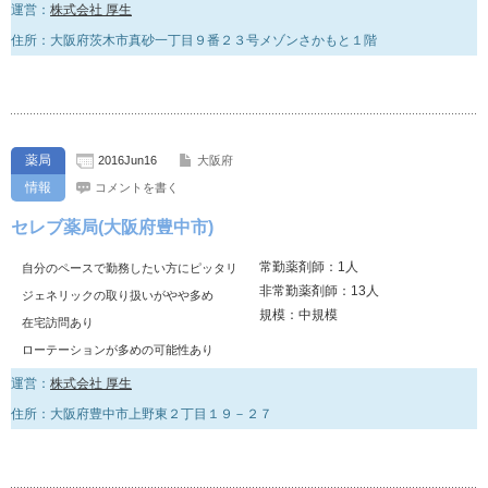
運営：
株式会社 厚生
住所：大阪府茨木市真砂一丁目９番２３号メゾンさかもと１階
薬局
2016Jun16
大阪府
情報
コメントを書く
セレブ薬局(大阪府豊中市)
常勤薬剤師：1人
自分のペースで勤務したい方にピッタリ
非常勤薬剤師：13人
ジェネリックの取り扱いがやや多め
規模：中規模
在宅訪問あり
ローテーションが多めの可能性あり
運営：
株式会社 厚生
住所：大阪府豊中市上野東２丁目１９－２７