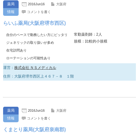
薬局
2016Jun16
大阪府
情報
コメントを書く
らいふ薬局(大阪府堺市西区)
常勤薬剤師：2人
自分のペースで勤務したい方にピッタリ
規模：比較的小規模
ジェネリックの取り扱いが多め
在宅訪問あり
ローテーションの可能性あり
運営：
株式会社 ＮＳメディカル
住所：大阪府堺市西区上４６７－８ １階
薬局
2016Jun16
大阪府
情報
コメントを書く
くまとり薬局(大阪府泉南郡)