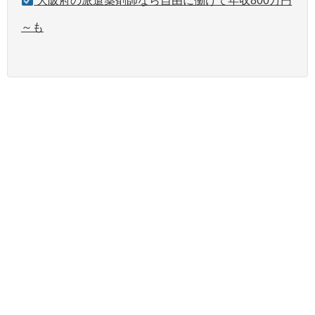
大阪府の派遣薬剤師なら自由に働けて年収800万円
～も