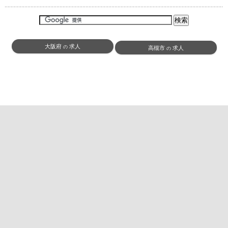
大阪府
求人
の
高槻市
求人
の