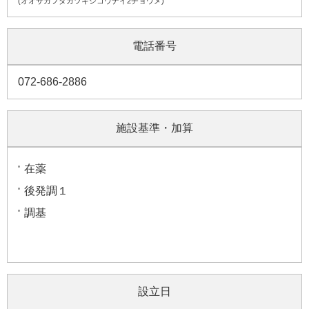
(オオサカフタカツキシコウナイ2チョウメ)
電話番号
072-686-2886
施設基準・加算
在薬
後発調１
調基
設立日