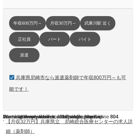
年収600万円～
月収30万円～
武庫川駅 近く
正社員
パート
バイト
派遣
兵庫県尼崎市なら派遣薬剤師で年収800万円～も可
能です！
Warning
/home/acdmy/yaku-rec.com/public_html/wp-content/themes/chill_tcd016/single.php
: A non-numeric value encountered in
on line
804
【月収32万円】兵庫県立 尼崎総合医療センターの求人詳
細（薬剤師）