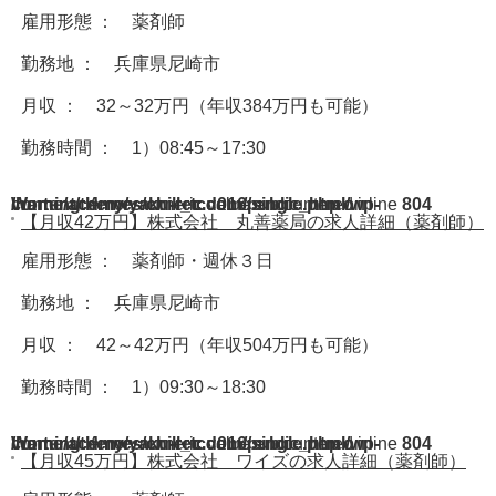
雇用形態 ： 薬剤師
勤務地 ： 兵庫県尼崎市
月収 ： 32～32万円（年収384万円も可能）
勤務時間 ： 1）08:45～17:30
Warning
/home/acdmy/yaku-rec.com/public_html/wp-content/themes/chill_tcd016/single.php
: A non-numeric value encountered in
on line
804
【月収42万円】株式会社 丸善薬局の求人詳細（薬剤師）
雇用形態 ： 薬剤師・週休３日
勤務地 ： 兵庫県尼崎市
月収 ： 42～42万円（年収504万円も可能）
勤務時間 ： 1）09:30～18:30
Warning
/home/acdmy/yaku-rec.com/public_html/wp-content/themes/chill_tcd016/single.php
: A non-numeric value encountered in
on line
804
【月収45万円】株式会社 ワイズの求人詳細（薬剤師）