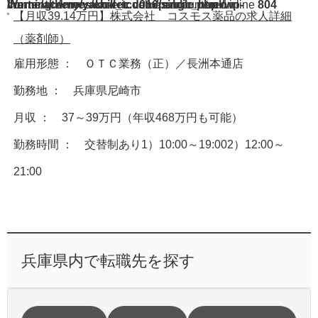
Warning
/home/acdmy/yaku-rec.com/public_html/wp-content/themes/chill_tcd016/single.php
: A non-numeric value encountered in
on line
804
【月収39.14万円】株式会社 コスモス薬品の求人詳細
（薬剤師）
雇用形態 ： ＯＴＣ業務（正）／長洲本通店
勤務地 ： 兵庫県尼崎市
月収 ： 37～39万円（年収468万円も可能）
勤務時間 ： 交替制あり1）10:00～19:002）12:00～
21:00
兵庫県内で転職先を探す