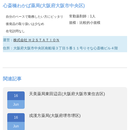
心斎橋わかば薬局(大阪府大阪市中央区)
常勤薬剤師：1人
自分のペースで勤務したい方にピッタリ
規模：比較的小規模
後発品の取り扱いは少なめ
在宅訪問なし
運営：
株式会社 Ｈ２ＳＴＡＴＩＯＮ
住所：大阪府大阪市中央区南船場３丁目５番１１号りそな心斎橋ビル４階
関連記事
天美薬局東田辺店(大阪府大阪市東住吉区)
16
Jun
戎漢方薬局(大阪府堺市堺区)
16
Jun