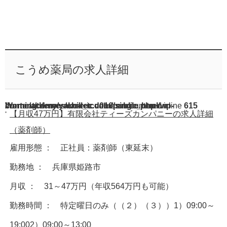
こうめ薬局の求人詳細
Warning
/home/acdmy/yaku-rec.com/public_html/wp-content/themes/chill_tcd016/single.php
: A non-numeric value encountered in
on line
615
【月収47万円】有限会社ティーズカンパニーの求人詳細
（薬剤師）
雇用形態 ： 正社員：薬剤師（東延末）
勤務地 ： 兵庫県姫路市
月収 ： 31～47万円（年収564万円も可能）
勤務時間 ： 特定曜日のみ（（２）（３））1）09:00～
19:002）09:00～13:00