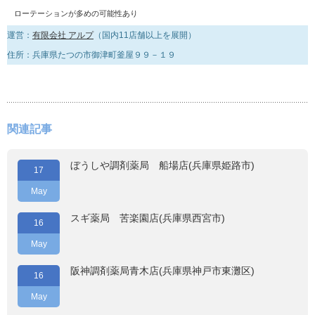
ローテーションが多めの可能性あり
運営：
有限会社 アルプ
（国内11店舗以上を展開）
住所：兵庫県たつの市御津町釜屋９９－１９
関連記事
ぼうしや調剤薬局 船場店(兵庫県姫路市)
17
May
スギ薬局 苦楽園店(兵庫県西宮市)
16
May
阪神調剤薬局青木店(兵庫県神戸市東灘区)
16
May