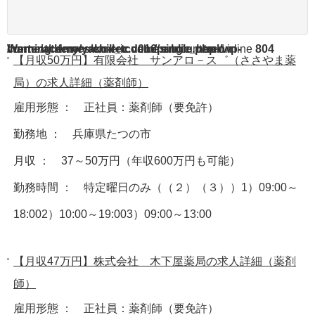
Warning
/home/acdmy/yaku-rec.com/public_html/wp-content/themes/chill_tcd016/single.php
: A non-numeric value encountered in
on line
804
【月収50万円】有限会社 サンアロ－ス゛（ささやま薬
局）の求人詳細（薬剤師）
雇用形態 ： 正社員：薬剤師（要免許）
勤務地 ： 兵庫県たつの市
月収 ： 37～50万円（年収600万円も可能）
勤務時間 ： 特定曜日のみ（（２）（３））1）09:00～
18:002）10:00～19:003）09:00～13:00
【月収47万円】株式会社 木下屋薬局の求人詳細（薬剤
師）
雇用形態 ： 正社員：薬剤師（要免許）