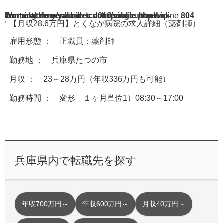
Warning
/home/acdmy/yaku-rec.com/public_html/wp-content/themes/chill_tcd016/single.php
: A non-numeric value encountered in
on line
804
【月収28.6万円】とくなが病院の求人詳細（薬剤師）
雇用形態 ： 正職員：薬剤師
勤務地 ： 兵庫県たつの市
月収 ： 23～28万円（年収336万円も可能）
勤務時間 ： 変形 １ヶ月単位1）08:30～17:00
兵庫県内で転職先を探す
年収700万円～
年収600万円～
月収40万円～