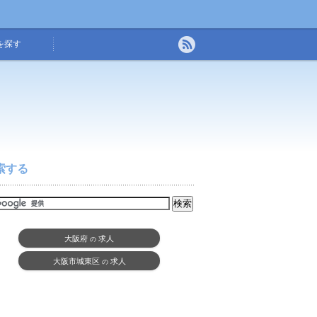
を探す
索する
大阪府
求人
の
大阪市城東区
求人
の