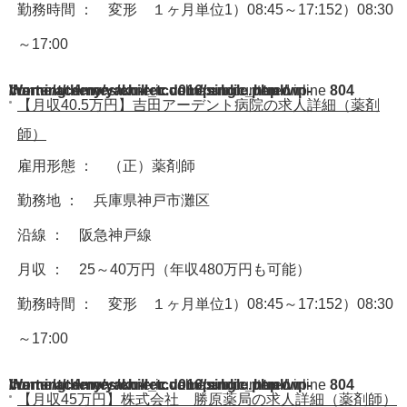
勤務時間 ： 変形 １ヶ月単位1）08:45～17:152）08:30
～17:00
Warning
/home/acdmy/yaku-rec.com/public_html/wp-content/themes/chill_tcd016/single.php
: A non-numeric value encountered in
on line
804
【月収40.5万円】吉田アーデント病院の求人詳細（薬剤
師）
雇用形態 ： （正）薬剤師
勤務地 ： 兵庫県神戸市灘区
沿線 ： 阪急神戸線
月収 ： 25～40万円（年収480万円も可能）
勤務時間 ： 変形 １ヶ月単位1）08:45～17:152）08:30
～17:00
Warning
/home/acdmy/yaku-rec.com/public_html/wp-content/themes/chill_tcd016/single.php
: A non-numeric value encountered in
on line
804
【月収45万円】株式会社 勝原薬局の求人詳細（薬剤師）