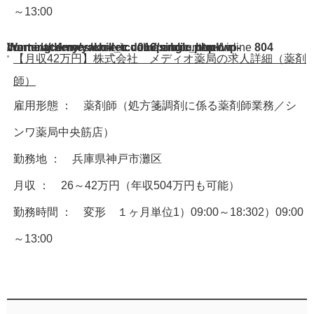
～13:00
Warning
/home/acdmy/yaku-rec.com/public_html/wp-content/themes/chill_tcd016/single.php
: A non-numeric value encountered in
on line
804
【月収42万円】株式会社 メディオ薬局の求人詳細（薬剤
師）
雇用形態 ： 薬剤師（処方箋調剤に係る薬剤師業務／シ
ンワ薬局中央筋店）
勤務地 ： 兵庫県神戸市灘区
月収 ： 26～42万円（年収504万円も可能）
勤務時間 ： 変形 １ヶ月単位1）09:00～18:302）09:00
～13:00