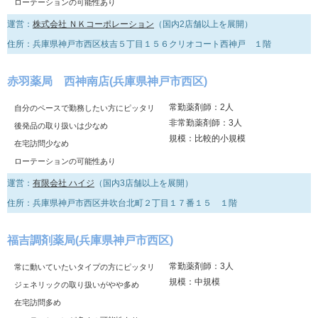
ローテーションの可能性あり
運営：
株式会社 ＮＫコーポレーション
（国内2店舗以上を展開）
住所：兵庫県神戸市西区枝吉５丁目１５６クリオコート西神戸 １階
赤羽薬局 西神南店(兵庫県神戸市西区)
常勤薬剤師：2人
自分のペースで勤務したい方にピッタリ
非常勤薬剤師：3人
後発品の取り扱いは少なめ
規模：比較的小規模
在宅訪問少なめ
ローテーションの可能性あり
運営：
有限会社 ハイジ
（国内3店舗以上を展開）
住所：兵庫県神戸市西区井吹台北町２丁目１７番１５ １階
福吉調剤薬局(兵庫県神戸市西区)
常勤薬剤師：3人
常に動いていたいタイプの方にピッタリ
規模：中規模
ジェネリックの取り扱いがやや多め
在宅訪問多め