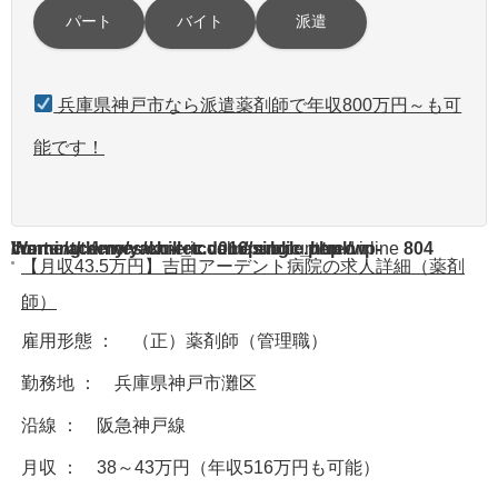
パート
バイト
派遣
兵庫県神戸市なら派遣薬剤師で年収800万円～も可
能です！
Warning
/home/acdmy/yaku-rec.com/public_html/wp-content/themes/chill_tcd016/single.php
: A non-numeric value encountered in
on line
804
【月収43.5万円】吉田アーデント病院の求人詳細（薬剤
師）
雇用形態 ： （正）薬剤師（管理職）
勤務地 ： 兵庫県神戸市灘区
沿線 ： 阪急神戸線
月収 ： 38～43万円（年収516万円も可能）