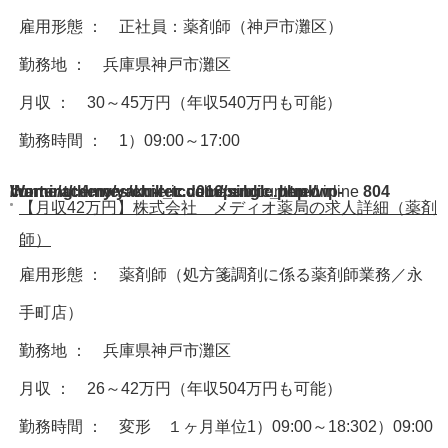
雇用形態 ： 正社員：薬剤師（神戸市灘区）
勤務地 ： 兵庫県神戸市灘区
月収 ： 30～45万円（年収540万円も可能）
勤務時間 ： 1）09:00～17:00
Warning
/home/acdmy/yaku-rec.com/public_html/wp-content/themes/chill_tcd016/single.php
: A non-numeric value encountered in
on line
804
【月収42万円】株式会社 メディオ薬局の求人詳細（薬剤
師）
雇用形態 ： 薬剤師（処方箋調剤に係る薬剤師業務／永
手町店）
勤務地 ： 兵庫県神戸市灘区
月収 ： 26～42万円（年収504万円も可能）
勤務時間 ： 変形 １ヶ月単位1）09:00～18:302）09:00