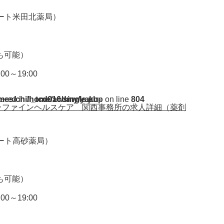
ート米田北薬局）
円も可能）
00～19:00
ent/themes/chill_tcd016/single.php
tered in
on line
804
カラファインヘルスケア 関西事務所の求人詳細（薬剤
ート高砂薬局）
円も可能）
00～19:00