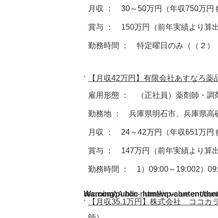
月収 ： 30～50万円（年収750万
賞与 ： 150万円（前年実績より算
勤務時間 ： 特定曜日のみ（（２）（３））1
【月収42万円】有限会社あすなろ薬
雇用形態 ： （正社員）薬剤師・調
勤務地 ： 兵庫県明石市、兵庫県高
月収 ： 24～42万円（年収651万
賞与 ： 147万円（前年実績より算
勤務時間 ： 1）09:00～19:002）09:0
Warning
/home/acdmy/yaku-rec.com/public_html/wp-cont
: A non-numeric value encoun
【月収35.1万円】株式会社 ココ
師）