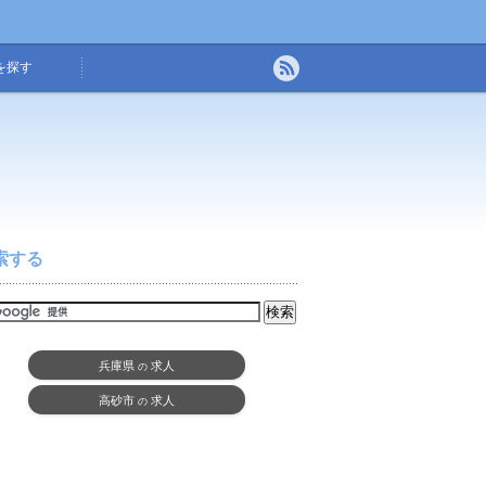
を探す
索する
兵庫県
求人
の
高砂市
求人
の