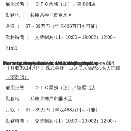
雇用形態 ： ＯＴＣ業務（正）／舞多聞店
勤務地 ： 兵庫県神戸市垂水区
月収 ： 37～39万円（年収468万円も可能）
勤務時間 ： 交替制あり1）10:00～19:002）12:00～
21:00
Warning
/home/acdmy/yaku-rec.com/public_html/wp-content/themes/chill_tcd016/single.php
: A non-numeric value encountered in
on line
804
【月収39.14万円】株式会社 コスモス薬品の求人詳細
（薬剤師）
雇用形態 ： ＯＴＣ業務（正）／塩屋北店
勤務地 ： 兵庫県神戸市垂水区
月収 ： 37～39万円（年収468万円も可能）
勤務時間 ： 交替制あり1）10:00～19:002）12:00～