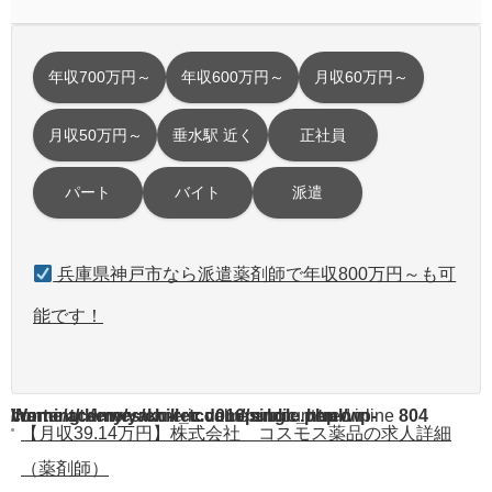
年収700万円～
年収600万円～
月収60万円～
月収50万円～
垂水駅 近く
正社員
パート
バイト
派遣
兵庫県神戸市なら派遣薬剤師で年収800万円～も可
能です！
Warning
/home/acdmy/yaku-rec.com/public_html/wp-content/themes/chill_tcd016/single.php
: A non-numeric value encountered in
on line
804
【月収39.14万円】株式会社 コスモス薬品の求人詳細
（薬剤師）