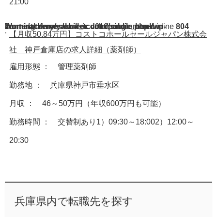
21:00
Warning
/home/acdmy/yaku-rec.com/public_html/wp-content/themes/chill_tcd016/single.php
: A non-numeric value encountered in
on line
804
【月収50.84万円】コストコホールセールジャパン株式会
社 神戸倉庫店の求人詳細（薬剤師）
雇用形態 ： 管理薬剤師
勤務地 ： 兵庫県神戸市垂水区
月収 ： 46～50万円（年収600万円も可能）
勤務時間 ： 交替制あり1）09:30～18:002）12:00～
20:30
兵庫県内で転職先を探す