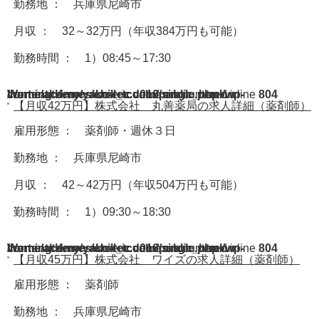
勤務地 ： 兵庫県尼崎市
月収 ： 32～32万円（年収384万円も可能）
勤務時間 ： 1）08:45～17:30
Warning
/home/acdmy/yaku-rec.com/public_html/wp-content/themes/chill_tcd016/single.php
: A non-numeric value encountered in
on line
804
【月収42万円】株式会社 丸善薬局の求人詳細（薬剤師）
雇用形態 ： 薬剤師・週休３日
勤務地 ： 兵庫県尼崎市
月収 ： 42～42万円（年収504万円も可能）
勤務時間 ： 1）09:30～18:30
Warning
/home/acdmy/yaku-rec.com/public_html/wp-content/themes/chill_tcd016/single.php
: A non-numeric value encountered in
on line
804
【月収45万円】株式会社 ワイズの求人詳細（薬剤師）
雇用形態 ： 薬剤師
勤務地 ： 兵庫県尼崎市