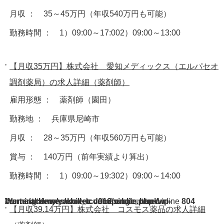
月収 ： 35～45万円（年収540万円も可能）
勤務時間 ： 1）09:00～17:002）09:00～13:00
【月収35万円】株式会社 愛知メディックス（エルパセオ
調剤薬局）の求人詳細（薬剤師）
雇用形態 ： 薬剤師（園田）
勤務地 ： 兵庫県尼崎市
月収 ： 28～35万円（年収560万円も可能）
賞与 ： 140万円（前年実績より算出）
勤務時間 ： 1）09:00～19:302）09:00～14:00
Warning
/home/acdmy/yaku-rec.com/public_html/wp-content/themes/chill_tcd016/single.php
: A non-numeric value encountered in
on line
804
【月収39.14万円】株式会社 コスモス薬品の求人詳細