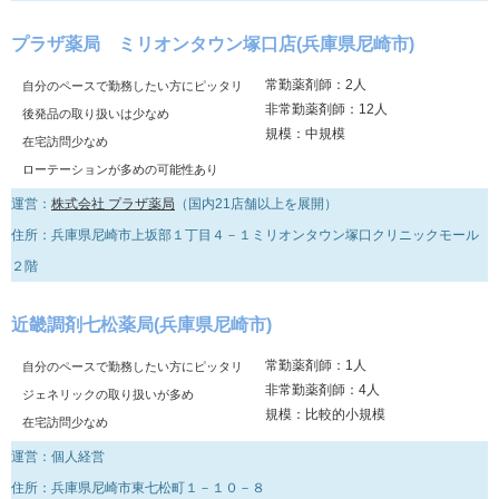
プラザ薬局 ミリオンタウン塚口店(兵庫県尼崎市)
常勤薬剤師：2人
自分のペースで勤務したい方にピッタリ
非常勤薬剤師：12人
後発品の取り扱いは少なめ
規模：中規模
在宅訪問少なめ
ローテーションが多めの可能性あり
運営：
株式会社 プラザ薬局
（国内21店舗以上を展開）
住所：兵庫県尼崎市上坂部１丁目４－１ミリオンタウン塚口クリニックモール
２階
近畿調剤七松薬局(兵庫県尼崎市)
常勤薬剤師：1人
自分のペースで勤務したい方にピッタリ
非常勤薬剤師：4人
ジェネリックの取り扱いが多め
規模：比較的小規模
在宅訪問少なめ
運営：個人経営
住所：兵庫県尼崎市東七松町１－１０－８