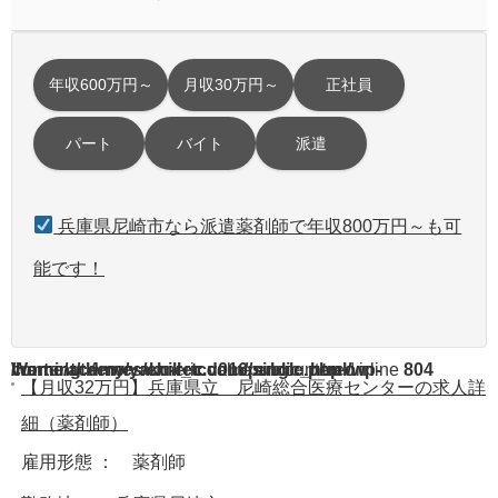
年収600万円～
月収30万円～
正社員
パート
バイト
派遣
兵庫県尼崎市なら派遣薬剤師で年収800万円～も可
能です！
Warning
/home/acdmy/yaku-rec.com/public_html/wp-content/themes/chill_tcd016/single.php
: A non-numeric value encountered in
on line
804
【月収32万円】兵庫県立 尼崎総合医療センターの求人詳
細（薬剤師）
雇用形態 ： 薬剤師