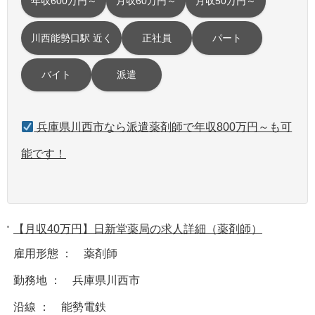
年収600万円～
月収60万円～
月収50万円～
川西能勢口駅 近く
正社員
パート
バイト
派遣
兵庫県川西市なら派遣薬剤師で年収800万円～も可
能です！
【月収40万円】日新堂薬局の求人詳細（薬剤師）
雇用形態 ： 薬剤師
勤務地 ： 兵庫県川西市
沿線 ： 能勢電鉄