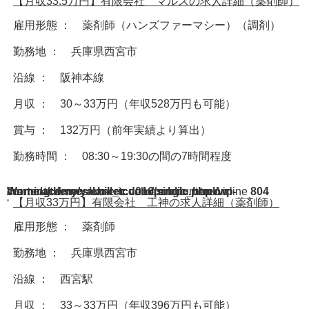
【月収33.5万円】有限会社 マルスの求人詳細（薬剤師）
雇用形態 ： 薬剤師（ハンズファーマシー）（調剤）
勤務地 ： 兵庫県西宮市
沿線 ： 阪神本線
月収 ： 30～33万円（年収528万円も可能）
賞与 ： 132万円（前年実績より算出）
勤務時間 ： 08:30～19:30の間の7時間程度
Warning
/home/acdmy/yaku-rec.com/public_html/wp-content/themes/chill_tcd016/single.php
: A non-numeric value encountered in
on line
804
【月収33万円】有限会社 工神の求人詳細（薬剤師）
雇用形態 ： 薬剤師
勤務地 ： 兵庫県西宮市
沿線 ： 西宮駅
月収 ： 33～33万円（年収396万円も可能）