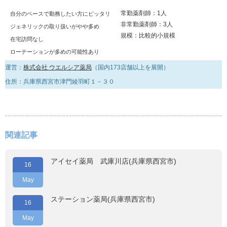
常勤薬剤師：1人
自分のペースで勤務したい方にピッタリ
非常勤薬剤師：3人
ジェネリックの取り扱いがやや多め
規模：比較的小規模
在宅訪問なし
ローテーションが多めの可能性あり
運営：
株式会社 ウエルシア薬局
（国内173店舗以上を展開）
住所：兵庫県西宮市津門綾羽町１－３０
関連記事
アイセイ薬局 武庫川店(兵庫県西宮市)
16
May
ステーション薬局(兵庫県西宮市)
16
May