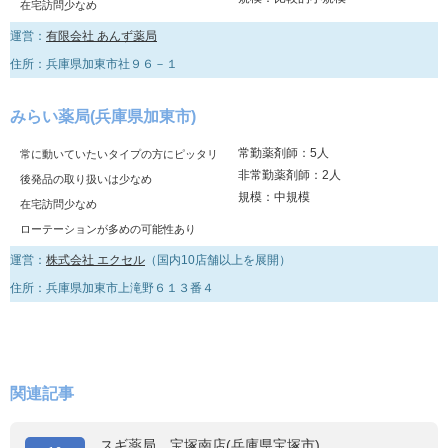
在宅訪問少なめ
運営：
有限会社 あんず薬局
住所：兵庫県加東市社９６－１
みらい薬局(兵庫県加東市)
常勤薬剤師：5人
常に動いていたいタイプの方にピッタリ
非常勤薬剤師：2人
後発品の取り扱いは少なめ
規模：中規模
在宅訪問少なめ
ローテーションが多めの可能性あり
運営：
株式会社 エクセル
（国内10店舗以上を展開）
住所：兵庫県加東市上滝野６１３番４
関連記事
スギ薬局 宝塚南店(兵庫県宝塚市)