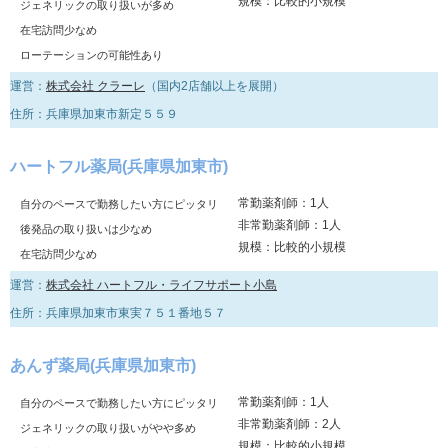
規模：比較的小規模
ジェネリックの取り扱いが多め
在宅訪問少なめ
ローテーションの可能性あり
運営：
株式会社 クラーレ
（国内2店舗以上を展開）
住所：兵庫県加東市新定５５９
ハートフル薬局(兵庫県加東市)
常勤薬剤師：1人
自分のペースで勤務したい方にピッタリ
非常勤薬剤師：1人
後発品の取り扱いは少なめ
規模：比較的小規模
在宅訪問少なめ
運営：
株式会社 ハートフル・ライフサポート小島
住所：兵庫県加東市東実７５１番地５７
あんず薬局(兵庫県加東市)
常勤薬剤師：1人
自分のペースで勤務したい方にピッタリ
非常勤薬剤師：2人
ジェネリックの取り扱いがやや多め
規模：比較的小規模