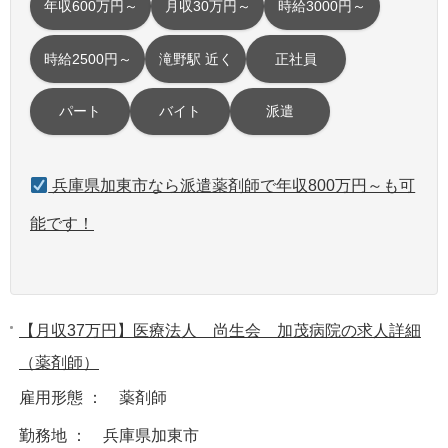
年収600万円～
月収30万円～
時給3000円～
時給2500円～
滝野駅 近く
正社員
パート
バイト
派遣
兵庫県加東市なら派遣薬剤師で年収800万円～も可
能です！
【月収37万円】医療法人 尚生会 加茂病院の求人詳細
（薬剤師）
雇用形態 ： 薬剤師
勤務地 ： 兵庫県加東市