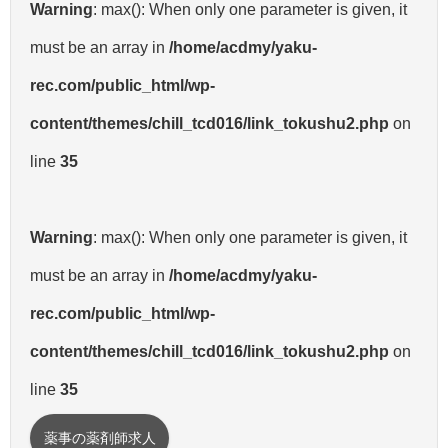
Warning
: max(): When only one parameter is given, it
must be an array in
/home/acdmy/yaku-
rec.com/public_html/wp-
content/themes/chill_tcd016/link_tokushu2.php
on
line
35
Warning
: max(): When only one parameter is given, it
must be an array in
/home/acdmy/yaku-
rec.com/public_html/wp-
content/themes/chill_tcd016/link_tokushu2.php
on
line
35
薬事の薬剤師求人