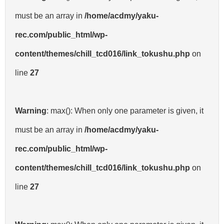
must be an array in
/home/acdmy/yaku-
rec.com/public_html/wp-
content/themes/chill_tcd016/link_tokushu.php
on
line
27
Warning
: max(): When only one parameter is given, it
must be an array in
/home/acdmy/yaku-
rec.com/public_html/wp-
content/themes/chill_tcd016/link_tokushu.php
on
line
27