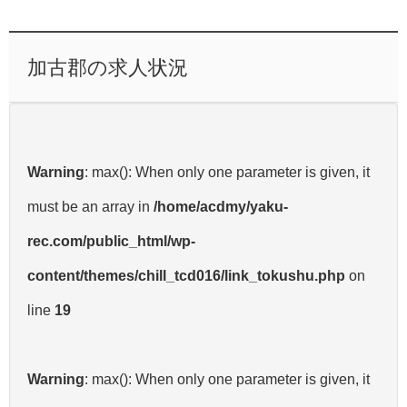
加古郡の求人状況
Warning
: max(): When only one parameter is given, it
must be an array in
/home/acdmy/yaku-
rec.com/public_html/wp-
content/themes/chill_tcd016/link_tokushu.php
on
line
19
Warning
: max(): When only one parameter is given, it