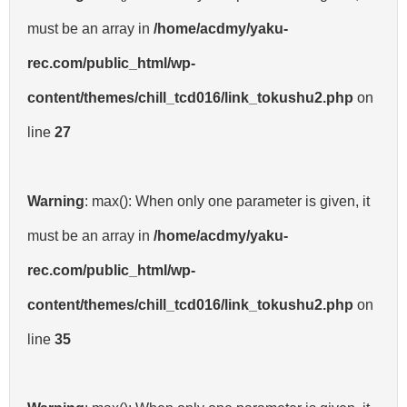
must be an array in
/home/acdmy/yaku-
rec.com/public_html/wp-
content/themes/chill_tcd016/link_tokushu2.php
on
line
27
Warning
: max(): When only one parameter is given, it
must be an array in
/home/acdmy/yaku-
rec.com/public_html/wp-
content/themes/chill_tcd016/link_tokushu2.php
on
line
35