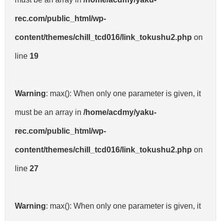
rec.com/public_html/wp-
content/themes/chill_tcd016/link_tokushu2.php
on
line
19
Warning
: max(): When only one parameter is given, it
must be an array in
/home/acdmy/yaku-
rec.com/public_html/wp-
content/themes/chill_tcd016/link_tokushu2.php
on
line
27
Warning
: max(): When only one parameter is given, it