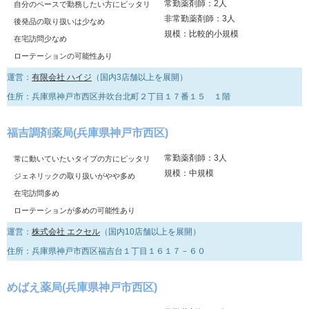
常勤薬剤師：2人
自分のペースで勤務したい方にピッタリ
非常勤薬剤師：3人
後発品の取り扱いは少なめ
規模：比較的小規模
在宅訪問少なめ
ローテーションの可能性あり
運営：
有限会社 ハイジ
（国内3店舗以上を展開）
住所：兵庫県神戸市西区井吹台北町２丁目１７番１５ １階
福吉調剤薬局(兵庫県神戸市西区)
常勤薬剤師：3人
常に動いていたいタイプの方にピッタリ
規模：中規模
ジェネリックの取り扱いがやや多め
在宅訪問多め
ローテーションが多めの可能性あり
運営：
株式会社 エクセル
（国内10店舗以上を展開）
住所：兵庫県神戸市西区福吉台１丁目１６１７－６０
めばえ薬局(兵庫県神戸市西区)