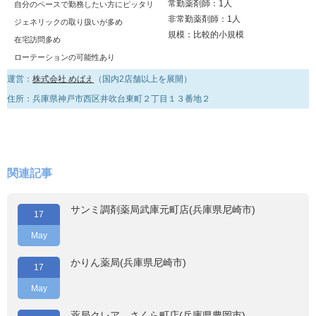
常勤薬剤師：1人
自分のペースで勤務したい方にピッタリ
非常勤薬剤師：1人
ジェネリックの取り扱いが多め
規模：比較的小規模
在宅訪問多め
ローテーションの可能性あり
運営：
株式会社 めばえ
（国内2店舗以上を展開）
住所：兵庫県神戸市西区井吹台東町２丁目１３番地２
関連記事
サンミ調剤薬局武庫元町店(兵庫県尼崎市)
17
May
かりん薬局(兵庫県尼崎市)
17
May
薬局クレア さくら町店(兵庫県豊岡市)