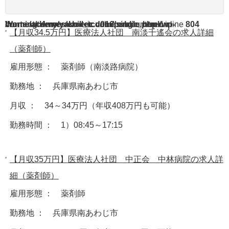
Warning
/home/acdmy/yaku-rec.com/public_html/wp-content/themes/chill_tcd016/single.php
: A non-numeric value encountered in
on line
804
【月収34.5万円】医療法人社団 南淡千遙会の求人詳細
（薬剤師）
雇用形態 ： 薬剤師（南淡路病院）
勤務地 ： 兵庫県南あわじ市
月収 ： 34～34万円（年収408万円も可能）
勤務時間 ： 1）08:45～17:15
【月収35万円】医療法人社団 中正会 中林病院の求人詳
細（薬剤師）
雇用形態 ： 薬剤師
勤務地 ： 兵庫県南あわじ市