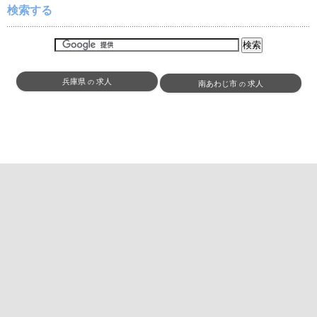
検索する
兵庫県
求人
の
南あわじ市
求人
の