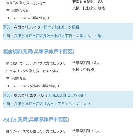
非常勤薬剤師：3人
後発品の取り扱いは少なめ
規模：比較的小規模
在宅訪問少なめ
ローテーションの可能性あり
運営：
有限会社 ハイジ
（国内3店舗以上を展開）
住所：兵庫県神戸市西区井吹台北町２丁目１７番１５ １階
福吉調剤薬局(兵庫県神戸市西区)
常勤薬剤師：3人
常に動いていたいタイプの方にピッタリ
規模：中規模
ジェネリックの取り扱いがやや多め
在宅訪問多め
ローテーションが多めの可能性あり
運営：
株式会社 エクセル
（国内10店舗以上を展開）
住所：兵庫県神戸市西区福吉台１丁目１６１７－６０
めばえ薬局(兵庫県神戸市西区)
常勤薬剤師：1人
自分のペースで勤務したい方にピッタリ