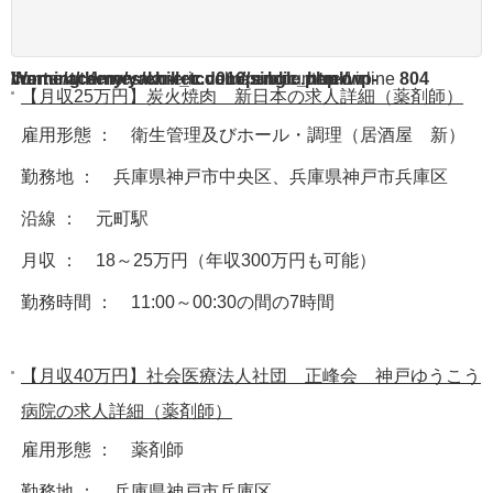
Warning
/home/acdmy/yaku-rec.com/public_html/wp-content/themes/chill_tcd016/single.php
: A non-numeric value encountered in
on line
804
【月収25万円】炭火焼肉 新日本の求人詳細（薬剤師）
雇用形態 ： 衛生管理及びホール・調理（居酒屋 新）
勤務地 ： 兵庫県神戸市中央区、兵庫県神戸市兵庫区
沿線 ： 元町駅
月収 ： 18～25万円（年収300万円も可能）
勤務時間 ： 11:00～00:30の間の7時間
【月収40万円】社会医療法人社団 正峰会 神戸ゆうこう
病院の求人詳細（薬剤師）
雇用形態 ： 薬剤師
勤務地 ： 兵庫県神戸市兵庫区