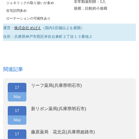
非常勤薬剤師：1人
ジェネリックの取り扱いが多め
規模：比較的小規模
在宅訪問多め
ローテーションの可能性あり
運営：
株式会社 めばえ
（国内2店舗以上を展開）
住所：兵庫県神戸市西区井吹台東町２丁目１３番地２
関連記事
リーフ薬局(兵庫県明石市)
17
May
新リボン薬局(兵庫県明石市)
17
May
藤原薬局 花北店(兵庫県姫路市)
17