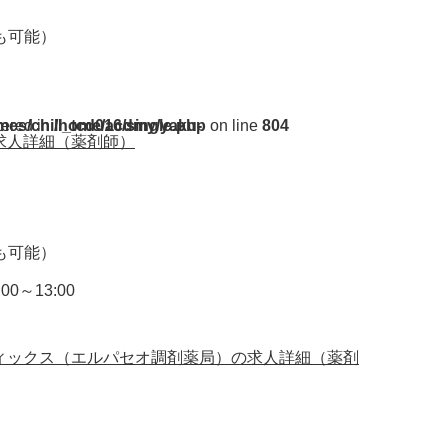
円も可能）
ent/themes/chill_tcd016/single.php
tered in
on line
804
求人詳細（薬剤師）
円も可能）
00～13:00
ィックス（エルパセオ調剤薬局）の求人詳細（薬剤