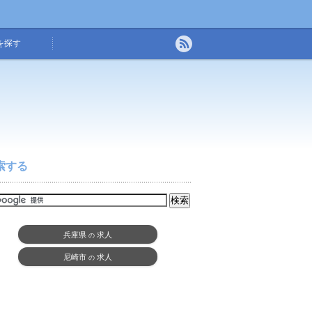
を探す
索する
兵庫県
求人
の
尼崎市
求人
の