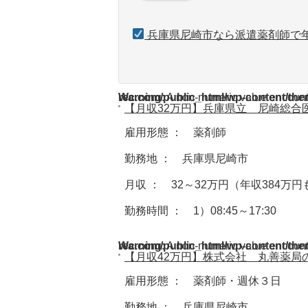
兵庫県尼崎市なら派遣薬剤師で年
Warning
/home/acdmy/yaku-rec.com/public_html/wp-cont
: A non-numeric value encoun
【月収32万円】兵庫県立 尼崎総合
雇用形態 ： 薬剤師
勤務地 ： 兵庫県尼崎市
月収 ： 32～32万円（年収384万
勤務時間 ： 1）08:45～17:30
Warning
/home/acdmy/yaku-rec.com/public_html/wp-cont
: A non-numeric value encoun
【月収42万円】株式会社 丸善薬局
雇用形態 ： 薬剤師・週休３日
勤務地 ： 兵庫県尼崎市