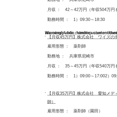
月収 ： 42～42万円（年収504万
勤務時間 ： 1）09:30～18:30
Warning
/home/acdmy/yaku-rec.com/public_html/wp-cont
: A non-numeric value encoun
【月収45万円】株式会社 ワイズの
雇用形態 ： 薬剤師
勤務地 ： 兵庫県尼崎市
月収 ： 35～45万円（年収540万
勤務時間 ： 1）09:00～17:002）09:
【月収35万円】株式会社 愛知メデ
師）
雇用形態 ： 薬剤師（園田）