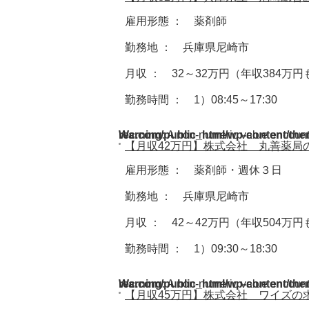
雇用形態 ： 薬剤師
勤務地 ： 兵庫県尼崎市
月収 ： 32～32万円（年収384万
勤務時間 ： 1）08:45～17:30
Warning
/home/acdmy/yaku-rec.com/public_html/wp-cont
: A non-numeric value encoun
【月収42万円】株式会社 丸善薬局
雇用形態 ： 薬剤師・週休３日
勤務地 ： 兵庫県尼崎市
月収 ： 42～42万円（年収504万
勤務時間 ： 1）09:30～18:30
Warning
/home/acdmy/yaku-rec.com/public_html/wp-cont
: A non-numeric value encoun
【月収45万円】株式会社 ワイズの