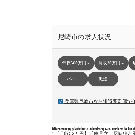
尼崎市の求人状況
年収600万円～
月収30万円～
バイト
派遣
兵庫県尼崎市なら派遣薬剤師で年
Warning
/home/acdmy/yaku-rec.com/public_html/wp-cont
: A non-numeric value encoun
【月収32万円】兵庫県立 尼崎総合