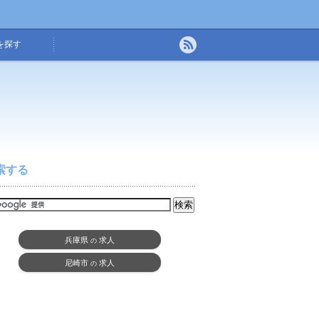
を探す
索する
兵庫県
求人
の
尼崎市
求人
の