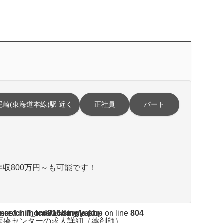
尼崎(東海道本線)駅 近く
正社員
パート
収800万円～も可能です！
ent/themes/chill_tcd016/single.php
tered in
on line
804
医療センターの求人詳細（薬剤師）