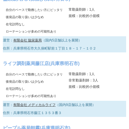
常勤薬剤師：1人
自分のペースで勤務したい方にピッタリ
規模：比較的小規模
後発品の取り扱いは少なめ
在宅訪問なし
ローテーションが多めの可能性あり
運営：
有限会社 協栄薬局
（国内5店舗以上を展開）
住所：兵庫県明石市大久保町駅前１丁目１８－１７－１０２
ライフ調剤薬局藤江店(兵庫県明石市)
常勤薬剤師：1人
自分のペースで勤務したい方にピッタリ
非常勤薬剤師：3人
後発品の取り扱いは少なめ
規模：比較的小規模
在宅訪問なし
ローテーションが多めの可能性あり
運営：
有限会社 メディカルライフ
（国内9店舗以上を展開）
住所：兵庫県明石市藤江１３５３番３
ピープル薬局朝霧(兵庫県明石市)