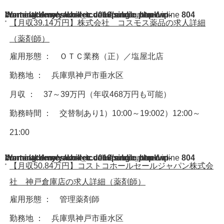
Warning
/home/acdmy/yaku-rec.com/public_html/wp-content/themes/chill_tcd016/single.php
: A non-numeric value encountered in
on line
804
【月収39.14万円】株式会社 コスモス薬品の求人詳細
（薬剤師）
雇用形態 ： ＯＴＣ業務（正）／塩屋北店
勤務地 ： 兵庫県神戸市垂水区
月収 ： 37～39万円（年収468万円も可能）
勤務時間 ： 交替制あり1）10:00～19:002）12:00～
21:00
Warning
/home/acdmy/yaku-rec.com/public_html/wp-content/themes/chill_tcd016/single.php
: A non-numeric value encountered in
on line
804
【月収50.84万円】コストコホールセールジャパン株式会
社 神戸倉庫店の求人詳細（薬剤師）
雇用形態 ： 管理薬剤師
勤務地 ： 兵庫県神戸市垂水区