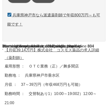
兵庫県神戸市なら派遣薬剤師で年収800万円～も可
能です！
Warning
/home/acdmy/yaku-rec.com/public_html/wp-content/themes/chill_tcd016/single.php
: A non-numeric value encountered in
on line
804
【月収39.14万円】株式会社 コスモス薬品の求人詳細
（薬剤師）
雇用形態 ： ＯＴＣ業務（正）／舞多聞店
勤務地 ： 兵庫県神戸市垂水区
月収 ： 37～39万円（年収468万円も可能）
勤務時間 ： 交替制あり1）10:00～19:002）12:00～
21:00