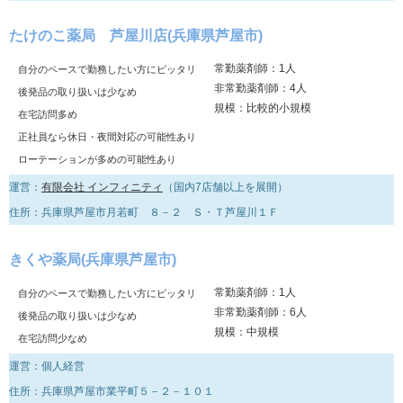
たけのこ薬局 芦屋川店(兵庫県芦屋市)
常勤薬剤師：1人
自分のペースで勤務したい方にピッタリ
非常勤薬剤師：4人
後発品の取り扱いは少なめ
規模：比較的小規模
在宅訪問多め
正社員なら休日・夜間対応の可能性あり
ローテーションが多めの可能性あり
運営：
有限会社 インフィニティ
（国内7店舗以上を展開）
住所：兵庫県芦屋市月若町 ８－２ Ｓ・Ｔ芦屋川１Ｆ
きくや薬局(兵庫県芦屋市)
常勤薬剤師：1人
自分のペースで勤務したい方にピッタリ
非常勤薬剤師：6人
後発品の取り扱いは少なめ
規模：中規模
在宅訪問少なめ
運営：個人経営
住所：兵庫県芦屋市業平町５－２－１０１