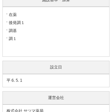
在薬
後発調１
調基
調１
設立日
平 6. 5. 1
運営会社
株式会社 サツマ薬局