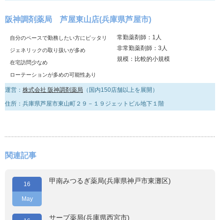
阪神調剤薬局 芦屋東山店(兵庫県芦屋市)
常勤薬剤師：1人
自分のペースで勤務したい方にピッタリ
非常勤薬剤師：3人
ジェネリックの取り扱いが多め
規模：比較的小規模
在宅訪問少なめ
ローテーションが多めの可能性あり
運営：
株式会社 阪神調剤薬局
（国内150店舗以上を展開）
住所：兵庫県芦屋市東山町２９－１９ジェットビル地下１階
関連記事
甲南みつるぎ薬局(兵庫県神戸市東灘区)
16
May
サーブ薬局(兵庫県西宮市)