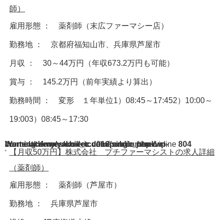
師）
雇用形態 ： 薬剤師（末広ファーマシー店）
勤務地 ： 京都府福知山市、兵庫県芦屋市
月収 ： 30～44万円（年収673.2万円も可能）
賞与 ： 145.2万円（前年実績より算出）
勤務時間 ： 変形 １年単位1）08:45～17:452）10:00～
19:003）08:45～17:30
Warning
/home/acdmy/yaku-rec.com/public_html/wp-content/themes/chill_tcd016/single.php
: A non-numeric value encountered in
on line
804
【月収50万円】株式会社 プチファーマシストの求人詳細
（薬剤師）
雇用形態 ： 薬剤師（芦屋市）
勤務地 ： 兵庫県芦屋市