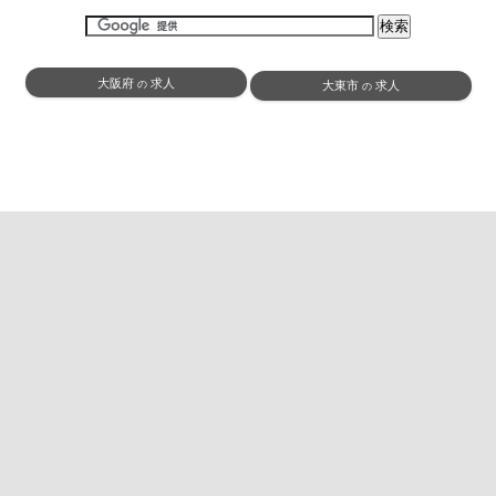
大阪府
求人
の
大東市
求人
の