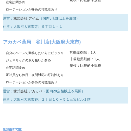
在宅訪問多め
ローテーションが多めの可能性あり
運営：
株式会社 アイム
（国内5店舗以上を展開）
住所：大阪府大東市寺川５丁目１－１
アカカベ薬局 谷川店(大阪府大東市)
常勤薬剤師：1人
自分のペースで勤務したい方にピッタリ
非常勤薬剤師：1人
ジェネリックの取り扱いが多め
規模：比較的小規模
在宅訪問多め
正社員なら休日・夜間対応の可能性あり
ローテーションが多めの可能性あり
運営：
株式会社 アカカベ
（国内29店舗以上を展開）
住所：大阪府大東市谷川２丁目１０－５１三宝ビル１階
関連記事