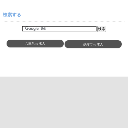
検索する
兵庫県
求人
の
伊丹市
求人
の