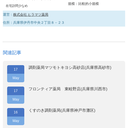
規模：比較的小規模
在宅訪問少なめ
運営：
株式会社 ヒラマツ薬局
住所：兵庫県伊丹市中央２丁目８－２３
関連記事
調剤薬局マツモトキヨシ高砂店(兵庫県高砂市)
17
May
フロンティア薬局 東畦野店(兵庫県川西市)
17
May
くすのき調剤薬局(兵庫県神戸市灘区)
16
May