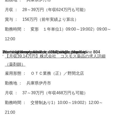
月収 ： 28～39万円（年収624万円も可能）
賞与 ： 156万円（前年実績より算出）
勤務時間 ： 変形 １年単位1）09:00～19:002）09:00～
12:00
Warning
/home/acdmy/yaku-rec.com/public_html/wp-content/themes/chill_tcd016/single.php
: A non-numeric value encountered in
on line
804
【月収39.14万円】株式会社 コスモス薬品の求人詳細
（薬剤師）
雇用形態 ： ＯＴＣ業務（正）／野間北店
勤務地 ： 兵庫県伊丹市
月収 ： 37～39万円（年収468万円も可能）
勤務時間 ： 交替制あり1）10:00～19:002）12:00～
21:00