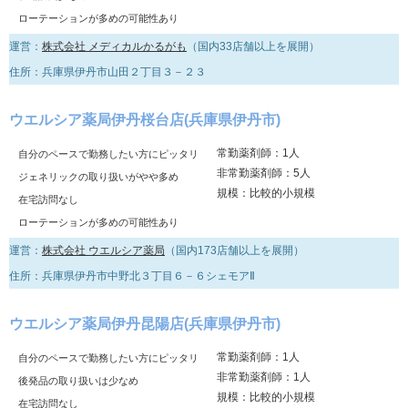
ローテーションが多めの可能性あり
運営：
株式会社 メディカルかるがも
（国内33店舗以上を展開）
住所：兵庫県伊丹市山田２丁目３－２３
ウエルシア薬局伊丹桜台店(兵庫県伊丹市)
常勤薬剤師：1人
自分のペースで勤務したい方にピッタリ
非常勤薬剤師：5人
ジェネリックの取り扱いがやや多め
規模：比較的小規模
在宅訪問なし
ローテーションが多めの可能性あり
運営：
株式会社 ウエルシア薬局
（国内173店舗以上を展開）
住所：兵庫県伊丹市中野北３丁目６－６シェモアⅡ
ウエルシア薬局伊丹昆陽店(兵庫県伊丹市)
常勤薬剤師：1人
自分のペースで勤務したい方にピッタリ
非常勤薬剤師：1人
後発品の取り扱いは少なめ
規模：比較的小規模
在宅訪問なし