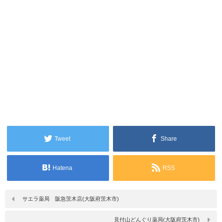
Tweet
Share
Hatena
RSS
サエラ薬局 阪急茨木店(大阪府茨木市)
見付山どんぐり薬局(大阪府茨木市)