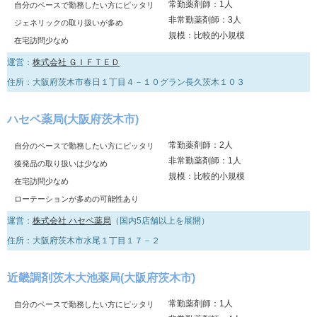
常勤薬剤師：1人
自分のペースで勤務したい方にピッタリ
非常勤薬剤師：3人
ジェネリックの取り扱いが多め
規模：比較的小規模
在宅訪問少なめ
運営：
株式会社 ＧＩＦＴＥＤ
住所：大阪府茨木市春日１丁目４－１０グラン長久茨木１０３
ハセベ薬局(大阪府茨木市)
常勤薬剤師：2人
自分のペースで勤務したい方にピッタリ
非常勤薬剤師：1人
後発品の取り扱いは少なめ
規模：比較的小規模
在宅訪問少なめ
ローテーションが多めの可能性あり
運営：
株式会社 ハセベ薬局
（国内5店舗以上を展開）
住所：大阪府茨木市水尾１丁目１７－２
近畿調剤茨木大池薬局(大阪府茨木市)
常勤薬剤師：1人
自分のペースで勤務したい方にピッタリ