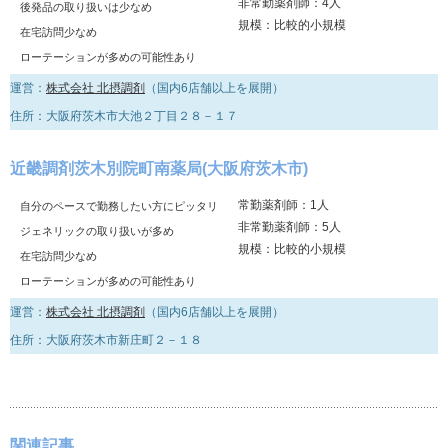
非常勤薬剤師：4人
後発品の取り扱いは少なめ
規模：比較的小規模
在宅訪問少なめ
ローテーションが多めの可能性あり
運営：
株式会社 北摂調剤
（国内6店舗以上を展開）
住所：大阪府茨木市大池２丁目２８－１７
近畿調剤茨木別院町南薬局(大阪府茨木市)
常勤薬剤師：1人
自分のペースで勤務したい方にピッタリ
非常勤薬剤師：5人
ジェネリックの取り扱いが多め
規模：比較的小規模
在宅訪問少なめ
ローテーションが多めの可能性あり
運営：
株式会社 北摂調剤
（国内6店舗以上を展開）
住所：大阪府茨木市新庄町２－１８
関連記事