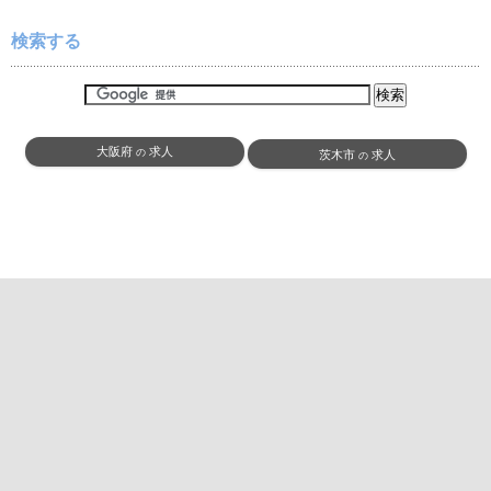
検索する
大阪府
求人
の
茨木市
求人
の