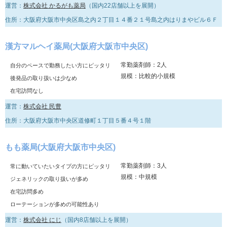
運営：
株式会社 かるがも薬局
（国内22店舗以上を展開）
住所：大阪府大阪市中央区島之内２丁目１４番２１号島之内はりまやビル６Ｆ
漢方マルヘイ薬局(大阪府大阪市中央区)
常勤薬剤師：2人
自分のペースで勤務したい方にピッタリ
規模：比較的小規模
後発品の取り扱いは少なめ
在宅訪問なし
運営：
株式会社 民豊
住所：大阪府大阪市中央区道修町１丁目５番４号１階
もも薬局(大阪府大阪市中央区)
常勤薬剤師：3人
常に動いていたいタイプの方にピッタリ
規模：中規模
ジェネリックの取り扱いが多め
在宅訪問多め
ローテーションが多めの可能性あり
運営：
株式会社 にじ
（国内8店舗以上を展開）