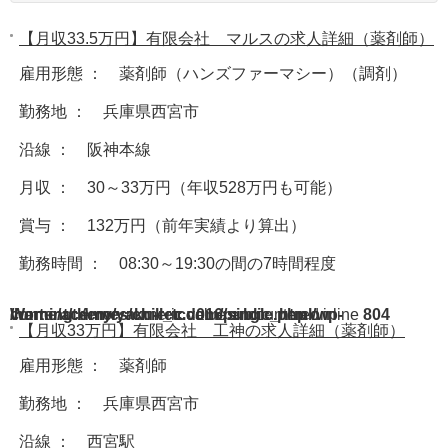
【月収33.5万円】有限会社 マルスの求人詳細（薬剤師）
雇用形態 ： 薬剤師（ハンズファーマシー）（調剤）
勤務地 ： 兵庫県西宮市
沿線 ： 阪神本線
月収 ： 30～33万円（年収528万円も可能）
賞与 ： 132万円（前年実績より算出）
勤務時間 ： 08:30～19:30の間の7時間程度
Warning
/home/acdmy/yaku-rec.com/public_html/wp-content/themes/chill_tcd016/single.php
: A non-numeric value encountered in
on line
804
【月収33万円】有限会社 工神の求人詳細（薬剤師）
雇用形態 ： 薬剤師
勤務地 ： 兵庫県西宮市
沿線 ： 西宮駅