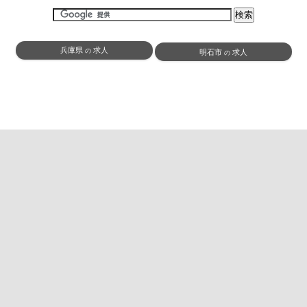
兵庫県
求人
の
明石市
求人
の