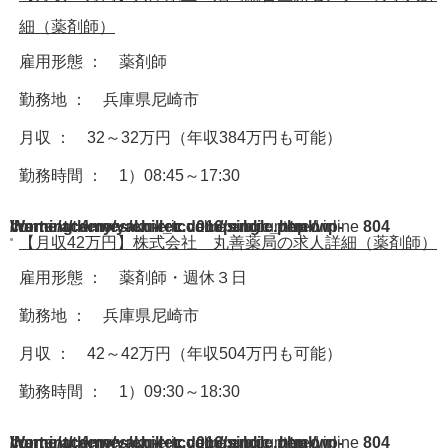
細（薬剤師）
雇用形態 ： 薬剤師
勤務地 ： 兵庫県尼崎市
月収 ： 32～32万円（年収384万円も可能）
勤務時間 ： 1）08:45～17:30
Warning
/home/acdmy/yaku-rec.com/public_html/wp-content/themes/chill_tcd016/single.php
: A non-numeric value encountered in
on line
804
【月収42万円】株式会社 丸善薬局の求人詳細（薬剤師）
雇用形態 ： 薬剤師・週休３日
勤務地 ： 兵庫県尼崎市
月収 ： 42～42万円（年収504万円も可能）
勤務時間 ： 1）09:30～18:30
Warning
/home/acdmy/yaku-rec.com/public_html/wp-content/themes/chill_tcd016/single.php
: A non-numeric value encountered in
on line
804