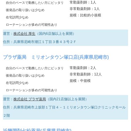
常勤薬剤師：1人
自分のペースで勤務したい方にピッタリ
非常勤薬剤師：1人
後発品の取り扱いは少なめ
規模：比較的小規模
在宅訪問少なめ
ローテーションが多めの可能性あり
運営：
株式会社 厚生
（国内6店舗以上を展開）
住所：兵庫県尼崎市潮江１丁目３番４３号２Ｆ
プラザ薬局 ミリオンタウン塚口店(兵庫県尼崎市)
常勤薬剤師：2人
自分のペースで勤務したい方にピッタリ
非常勤薬剤師：12人
後発品の取り扱いは少なめ
規模：中規模
在宅訪問少なめ
ローテーションが多めの可能性あり
運営：
株式会社 プラザ薬局
（国内21店舗以上を展開）
住所：兵庫県尼崎市上坂部１丁目４－１ミリオンタウン塚口クリニックモール
２階
近畿調剤七松薬局(兵庫県尼崎市)