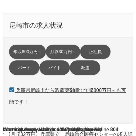
尼崎市の求人状況
年収600万円～
月収30万円～
正社員
パート
バイト
派遣
兵庫県尼崎市なら派遣薬剤師で年収800万円～も可
能です！
Warning
/home/acdmy/yaku-rec.com/public_html/wp-content/themes/chill_tcd016/single.php
: A non-numeric value encountered in
on line
804
【月収32万円】兵庫県立 尼崎総合医療センターの求人詳