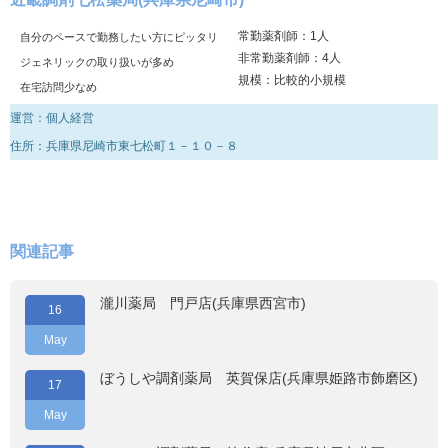
常勤薬剤師：1人
自分のペースで勤務したい方にピッタリ
非常勤薬剤師：4人
ジェネリックの取り扱いが多め
規模：比較的小規模
在宅訪問少なめ
運営：個人経営
住所：兵庫県尼崎市東七松町１－１０－８
関連記事
瀧川薬局 門戸店(兵庫県西宮市)
16
May
ぼうしや調剤薬局 英賀保店(兵庫県姫路市飾磨区)
17
May