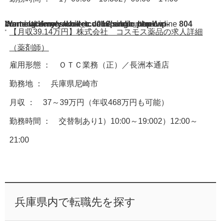
Warning
/home/acdmy/yaku-rec.com/public_html/wp-content/themes/chill_tcd016/single.php
: A non-numeric value encountered in
on line
804
【月収39.14万円】株式会社 コスモス薬品の求人詳細
（薬剤師）
雇用形態 ： ＯＴＣ業務（正）／長洲本通店
勤務地 ： 兵庫県尼崎市
月収 ： 37～39万円（年収468万円も可能）
勤務時間 ： 交替制あり1）10:00～19:002）12:00～
21:00
兵庫県内で転職先を探す